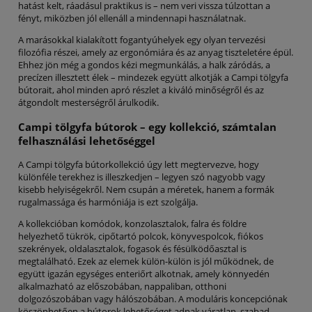
hatást kelt, ráadásul praktikus is – nem veri vissza túlzottan a
fényt, miközben jól ellenáll a mindennapi használatnak.
A marásokkal kialakított fogantyúhelyek egy olyan tervezési
filozófia részei, amely az ergonómiára és az anyag tiszteletére épül.
Ehhez jön még a gondos kézi megmunkálás, a halk záródás, a
precízen illesztett élek – mindezek együtt alkotják a Campi tölgyfa
bútorait, ahol minden apró részlet a kiváló minőségről és az
átgondolt mesterségről árulkodik.
Campi tölgyfa bútorok – egy kollekció, számtalan
felhasználási lehetőséggel
A Campi tölgyfa bútorkollekció úgy lett megtervezve, hogy
különféle terekhez is illeszkedjen – legyen szó nagyobb vagy
kisebb helyiségekről. Nem csupán a méretek, hanem a formák
rugalmassága és harmóniája is ezt szolgálja.
A kollekcióban komódok, konzolasztalok, falra és földre
helyezhető tükrök, cipőtartó polcok, könyvespolcok, fiókos
szekrények, oldalasztalok, fogasok és fésülködőasztal is
megtalálható. Ezek az elemek külön-külön is jól működnek, de
együtt igazán egységes enteriőrt alkotnak, amely könnyedén
alkalmazható az előszobában, nappaliban, otthoni
dolgozószobában vagy hálószobában. A moduláris koncepciónak
köszönhetően a bútorok lehetőséget adnak váratlan, szabad