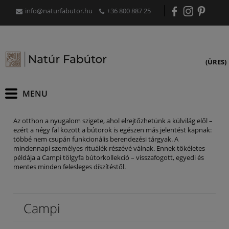
info@naturfabutor.hu
+36 800 887 25
(ÜRES)
Az otthon a nyugalom szigete, ahol elrejtőzhetünk a külvilág elől –
ezért a négy fal között a bútorok is egészen más jelentést kapnak:
többé nem csupán funkcionális berendezési tárgyak. A
mindennapi személyes rituálék részévé válnak. Ennek tökéletes
példája a Campi tölgyfa bútorkollekció – visszafogott, egyedi és
mentes minden felesleges díszítéstől.
Campi