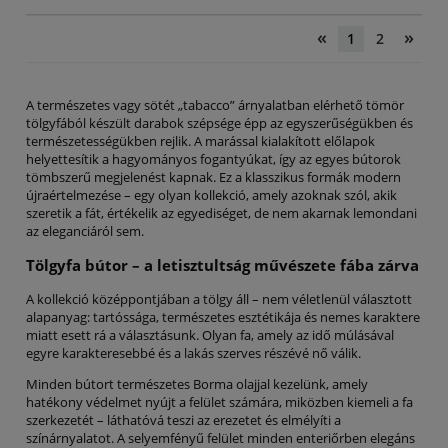
«
»
1
2
A természetes vagy sötét „tabacco” árnyalatban elérhető tömör
tölgyfából készült darabok szépsége épp az egyszerűségükben és
természetességükben rejlik. A marással kialakított előlapok
helyettesítik a hagyományos fogantyúkat, így az egyes bútorok
tömbszerű megjelenést kapnak. Ez a klasszikus formák modern
újraértelmezése – egy olyan kollekció, amely azoknak szól, akik
szeretik a fát, értékelik az egyediséget, de nem akarnak lemondani
az eleganciáról sem.
Tölgyfa bútor – a letisztultság művészete fába zárva
A kollekció középpontjában a tölgy áll – nem véletlenül választott
alapanyag: tartóssága, természetes esztétikája és nemes karaktere
miatt esett rá a választásunk. Olyan fa, amely az idő múlásával
egyre karakteresebbé és a lakás szerves részévé nő válik.
Minden bútort természetes Borma olajjal kezelünk, amely
hatékony védelmet nyújt a felület számára, miközben kiemeli a fa
szerkezetét – láthatóvá teszi az erezetet és elmélyíti a
színárnyalatot. A selyemfényű felület minden enteriőrben elegáns