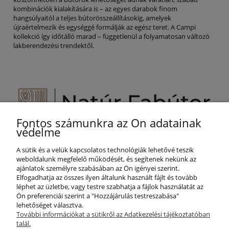
kombinációk kialakítására is – az egyes darabok finom
hangsúlyaitól a teljes bútorösszeállításokig, amelyek
újraértelmezik és egységgé formálják az egész teret. A Campi
kollekció így időtálló marad – függetlenül a folyamatosan változó
lakberendezési trendektől.
Fontos számunkra az Ön adatainak
Segítünk Önnek!
védelme
+36 800 887 25
A sütik és a velük kapcsolatos technológiák lehetővé teszik
info@naturfabutor.hu
weboldalunk megfelelő működését, és segítenek nekünk az
ajánlatok személyre szabásában az Ön igényei szerint.
SEGÍTSÉG
Elfogadhatja az összes ilyen általunk használt fájlt és tovább
léphet az üzletbe, vagy testre szabhatja a fájlok használatát az
Ön preferenciái szerint a "Hozzájárulás testreszabása"
lehetőséget választva.
FIÓKOM
További információkat a sütikről az Adatkezelési tájékoztatóban
talál.