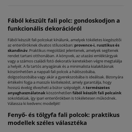
Fából készült fali polc: gondoskodjon a
funkcionális dekorációról
Fából készült fali polcokat kínálunk, amelyek tökéletes kiegészítői
az enteriőröknek divatos stílusokban:
provence-i, rusztikus és
skandináv
. Praktikus megoldást jelentenek, amelyek segítenek
rendet tartani otthonában. A könyvek, az utazási emléktárgyak
vagy a számos családi fotó dekoratív keretekben végre megtalálja
a helyét. A fa tartós anyagának és a minimalista kialakításnak
köszönhetően a nappali fali polcok a hálószobába,
dolgozószobába vagy akár a gyerekszobába is ideálisak. Bizonyára
értékelni fogja a masszív kivitelezést, amely garantálja, hogy
hosszú évekig élvezheti a bútor szépségét. A
természetes
anyaghasználatnak
köszönhetően
fából készült fali polcaink
sokoldalúak, így ipari enteriőrökben is tökéletesen működnek.
Válassza ki kedvenc modelljét!
Fenyő- és tölgyfa fali polcok: praktikus
modellek széles választéka