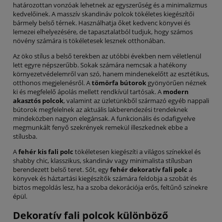
határozottan vonzóak lehetnek az egyszerűség és a minimalizmus
kedvelőinek. A masszív skandináv polcok tökéletes kiegészítői
bármely belső térnek. Használhatja őket kedvenc könyvei és
lemezei elhelyezésére, de tapasztalatból tudjuk, hogy számos
növény számára is tökéletesek lesznek otthonában.
Az öko stílus a belső terekben az utóbbi években nem véletlenül
lett egyre népszerűbb. Sokak számára nemcsak a hatékony
környezetvédelemről van szó, hanem mindenekelőtt az esztétikus,
otthonos megjelenésről. A
tömörfa bútorok
gyönyörűen néznek
ki és megfelelő ápolás mellett rendkívül tartósak. A
modern
akasztós polcok
, valamint az üzletünkből származó egyéb nappali
bútorok megfelelnek az aktuális lakberendezési trendeknek
mindeközben nagyon elegánsak. A funkcionális és odafigyelve
megmunkált fenyő szekrények remekül illeszkednek ebbe a
stílusba.
A
fehér kis fali polc
tökéletesen kiegészíti a világos színekkel és
shabby chic, klasszikus, skandináv vagy minimalista stílusban
berendezett belső teret. Sőt, egy
fehér dekoratív fali polc
a
könyvek és háztartási kiegészítők számára feldobja a szobát és
biztos megoldás lesz, ha a szoba dekorációja erős, feltűnő színekre
épül.
Dekoratív fali polcok különböző