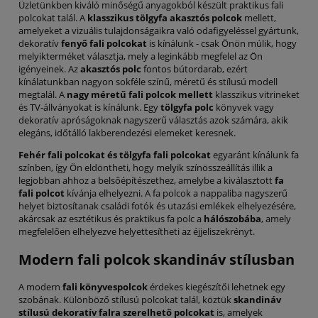
Üzletünkben kiváló minőségű anyagokból készült praktikus fali
polcokat talál. A
klasszikus tölgyfa akasztós polcok
mellett,
amelyeket a vizuális tulajdonságaikra való odafigyeléssel gyártunk,
dekoratív
fenyő fali polcokat
is kínálunk - csak Önön múlik, hogy
melyikterméket választja, mely a leginkább megfelel az Ön
igényeinek. Az
akasztós polc
fontos bútordarab, ezért
kínálatunkban nagyon sokféle színű, méretű és stílusú modell
megtalál. A
nagy méretű fali polcok mellett
klasszikus vitrineket
és TV-állványokat is kínálunk. Egy
tölgyfa polc
könyvek vagy
dekoratív apróságoknak nagyszerű választás azok számára, akik
elegáns, időtálló lakberendezési elemeket keresnek.
Fehér fali polcokat és tölgyfa fali polcokat
egyaránt kínálunk fa
színben, így Ön eldöntheti, hogy melyik színösszeállítás illik a
legjobban ahhoz a belsőépítészethez, amelybe a kiválasztott
fa
fali polcot
kívánja elhelyezni. A fa polcok a nappaliba nagyszerű
helyet biztosítanak családi fotók és utazási emlékek elhelyezésére,
akárcsak az esztétikus és praktikus fa polc a
hálószobába
, amely
megfelelően elhelyezve helyettesítheti az éjjeliszekrényt.
Modern fali polcok skandináv stílusban
A modern
fali könyvespolcok
érdekes kiegészítői lehetnek egy
szobának. Különböző stílusú polcokat talál, köztük
skandináv
stílusú dekoratív falra szerelhető polcokat
is, amelyek