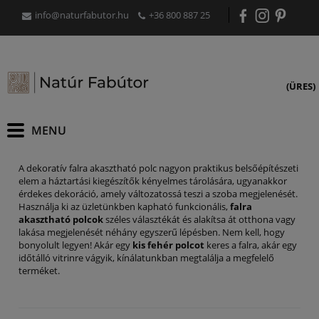
info@naturfabutor.hu
+36 800 887 25
(ÜRES)
A dekoratív falra akasztható polc nagyon praktikus belsőépítészeti
elem a háztartási kiegészítők kényelmes tárolására, ugyanakkor
érdekes dekoráció, amely változatossá teszi a szoba megjelenését.
Használja ki az üzletünkben kapható funkcionális,
falra
akasztható polcok
széles választékát és alakítsa át otthona vagy
lakása megjelenését néhány egyszerű lépésben. Nem kell, hogy
bonyolult legyen! Akár egy
kis fehér polcot
keres a falra, akár egy
időtálló vitrinre vágyik, kínálatunkban megtalálja a megfelelő
terméket.