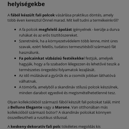
helyiségekbe
A
fából készült fali polcok
vásárlása praktikus döntés, amely
több éven keresztül Önnel marad. Mit kell tudni a termékeinkről?
A fa polcok
megfelelő ápolást
igényelnek - kerülje a durva
ruhákat és az erős tisztítószereket.
Szeretnénk, ha a környezetvédelem több lenne, mint üres
szavak, ezért felelős, tudatos termesztésből származó fát
használunk.
Fa polcainkat vízbázisú festékekke
l festjük, amelyek
hagyják, hogy a fa szabadon lélegezzen és lehetővé teszik a
természetes öregedési folyamatok lezajlását.
Az idő múlásával a gyűrűk és a csomók jobban láthatóvá
válhatnak.
A tömörfa, amelyből a skandináv stílusú polcok készülnek,
minden darabot egyedivé és megismételhetetlenné tesz.
Olyan kollekciókból származó fából készült fali polcokat talál, mint
a
Belluno Elegante
vagy a
Marone
. Van otthonában más
kollekcióból származó bútor? A skandináv polcokat könnyen
összeillesztheti a rusztikus stílussal.
A
keskeny dekoratív fali polc
tökéletes megoldás kis