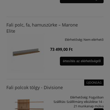
Fali polc, fa, hamuszürke – Marone
Elite
Elérhetőség:
Nem elérhető
73 499,00 Ft
értesítés az elérhetőségről
ÚJDONSÁG
Fali polcok tölgy - Divisione
Elérhetőség:
Fogyóban
Szállítás:
Szállítmány elküldése 14 -
21 munkanap múlva