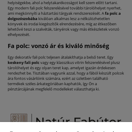
helyiségekbe, ahol a helytakarékosságot kell szem előtt tartani.
Egy modern fali polc felszerelésével további tárolóhelyet nyerhet,
ami megkönnyíti a háztartási tárgyak rendszerezését. A
fa polc a
dolgozószobába
kiválóan alkalmas lesz a nélkülözhetetlen
könyvek és irodai kiegészítők elrendezésére, míg az étkezőben
lehetővé teszi a szalvéták, tányérok vagy más étkészletek vonzó
elhelyezését.
Fa polc: vonzó ár és kiváló minőség
Egy dekoratív fali polc teljesen átalakíthatja a belső teret. Egy
keskeny fali polc
vagy egy klasszikus vitrin felszerelésével plusz
tárolóhelyet és egy olyan teret kap, amelyet igazán érdekesen
rendezhet be. Tisztában vagyunk azzal, hogy a fából készült polcok
ára fontos vásárlóink számára, ezért az üzletben található
termékek széles árkategóriában kaphatók, így Ön a
pénztárcájának megfelelő modelleket választhatja ki.