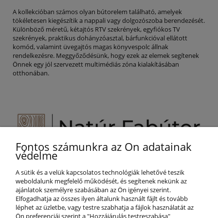
A kollekcióban számos olyan bútorelem található, amelyek
tökéletesen kiegészítik a nappali vagy dolgozószoba berendezését.
Különböző méretű, kétajtós RTV szekrények, egyfiókos TV
szekrények, praktikus dohányzóasztal, bárfunkcióval ellátott
komód, valamint üvegajtós magas könyvespolc állnak
rendelkezésre. Meggyőződésünk, hogy ezek az elemek segítenek
Önnek egy jól szervezett multimédiás zóna kialakításában
otthonában.
Fontos számunkra az Ön adatainak
Segítünk Önnek!
védelme
+36 800 887 25
A sütik és a velük kapcsolatos technológiák lehetővé teszik
info@naturfabutor.hu
weboldalunk megfelelő működését, és segítenek nekünk az
ajánlatok személyre szabásában az Ön igényei szerint.
SEGÍTSÉG
Elfogadhatja az összes ilyen általunk használt fájlt és tovább
léphet az üzletbe, vagy testre szabhatja a fájlok használatát az
Ön preferenciái szerint a "Hozzájárulás testreszabása"