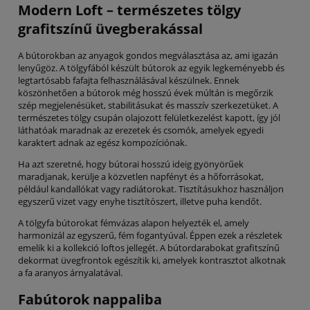
Modern Loft – természetes tölgy
grafitszínű üvegberakással
A bútorokban az anyagok gondos megválasztása az, ami igazán
lenyűgöz. A tölgyfából készült bútorok az egyik legkeményebb és
legtartósabb fafajta felhasználásával készülnek. Ennek
köszönhetően a bútorok még hosszú évek múltán is megőrzik
szép megjelenésüket, stabilitásukat és masszív szerkezetüket. A
természetes tölgy csupán olajozott felületkezelést kapott, így jól
láthatóak maradnak az erezetek és csomók, amelyek egyedi
karaktert adnak az egész kompozíciónak.
Ha azt szeretné, hogy bútorai hosszú ideig gyönyörűek
maradjanak, kerülje a közvetlen napfényt és a hőforrásokat,
például kandallókat vagy radiátorokat. Tisztításukhoz használjon
egyszerű vizet vagy enyhe tisztítószert, illetve puha kendőt.
A tölgyfa bútorokat fémvázas alapon helyezték el, amely
harmonizál az egyszerű, fém fogantyúval. Éppen ezek a részletek
emelik ki a kollekció loftos jellegét. A bútordarabokat grafitszínű
dekormat üvegfrontok egészítik ki, amelyek kontrasztot alkotnak
a fa aranyos árnyalatával.
Fabútorok nappaliba