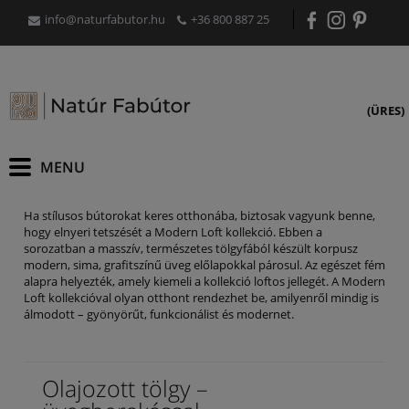
info@naturfabutor.hu
+36 800 887 25
(ÜRES)
Ha stílusos bútorokat keres otthonába, biztosak vagyunk benne,
hogy elnyeri tetszését a Modern Loft kollekció. Ebben a
sorozatban a masszív, természetes tölgyfából készült korpusz
modern, sima, grafitszínű üveg előlapokkal párosul. Az egészet fém
alapra helyezték, amely kiemeli a kollekció loftos jellegét. A Modern
Loft kollekcióval olyan otthont rendezhet be, amilyenről mindig is
álmodott – gyönyörűt, funkcionálist és modernet.
Olajozott tölgy –