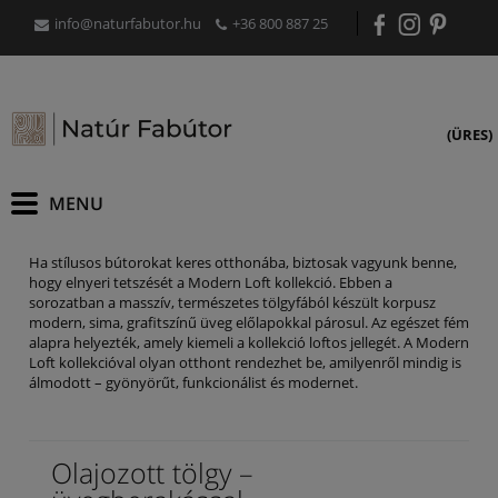
info@naturfabutor.hu
+36 800 887 25
(ÜRES)
Ha stílusos bútorokat keres otthonába, biztosak vagyunk benne,
hogy elnyeri tetszését a Modern Loft kollekció. Ebben a
sorozatban a masszív, természetes tölgyfából készült korpusz
modern, sima, grafitszínű üveg előlapokkal párosul. Az egészet fém
alapra helyezték, amely kiemeli a kollekció loftos jellegét. A Modern
Loft kollekcióval olyan otthont rendezhet be, amilyenről mindig is
álmodott – gyönyörűt, funkcionálist és modernet.
Olajozott tölgy –