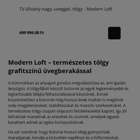
TV-állvány nagy, üveggel, tölgy - Modern Loft
699 999,00 Ft
Modern Loft – természetes tölgy
grafitszínű üvegberakással
A bútorokban az anyagok gondos megválasztása az, ami igazán
lenyűgöz. A tölgyfából készült bútorok az egyik legkeményebb és
legtartósabb fafajta felhasználásával készülnek. Ennek
köszönhetően a bútorok még hosszú évek múltán is megőrzik
szép megjelenésüket, stabilitásukat és masszív szerkezetüket. A
természetes tölgy csupán olajozott felületkezelést kapott, így jól
láthatóak maradnak az erezetek és csomók, amelyek egyedi
karaktert adnak az egész kompozíciónak.
Ha azt szeretné, hogy bútorai hosszú ideig gyönyörűek
maradjanak, kerülje a közvetlen napfényt és a hőforrásokat,