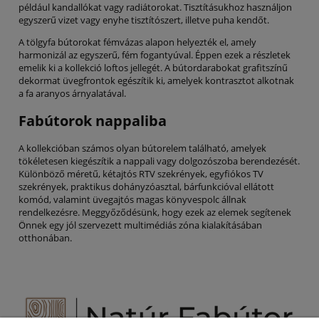
például kandallókat vagy radiátorokat. Tisztításukhoz használjon
egyszerű vizet vagy enyhe tisztítószert, illetve puha kendőt.
A tölgyfa bútorokat fémvázas alapon helyezték el, amely
harmonizál az egyszerű, fém fogantyúval. Éppen ezek a részletek
emelik ki a kollekció loftos jellegét. A bútordarabokat grafitszínű
dekormat üvegfrontok egészítik ki, amelyek kontrasztot alkotnak
a fa aranyos árnyalatával.
Fabútorok nappaliba
A kollekcióban számos olyan bútorelem található, amelyek
tökéletesen kiegészítik a nappali vagy dolgozószoba berendezését.
Különböző méretű, kétajtós RTV szekrények, egyfiókos TV
szekrények, praktikus dohányzóasztal, bárfunkcióval ellátott
komód, valamint üvegajtós magas könyvespolc állnak
rendelkezésre. Meggyőződésünk, hogy ezek az elemek segítenek
Önnek egy jól szervezett multimédiás zóna kialakításában
otthonában.