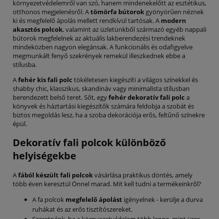
környezetvédelemről van szó, hanem mindenekelőtt az esztétikus,
otthonos megjelenésről. A
tömörfa bútorok
gyönyörűen néznek
ki és megfelelő ápolás mellett rendkívül tartósak. A
modern
akasztós polcok
, valamint az üzletünkből származó egyéb nappali
bútorok megfelelnek az aktuális lakberendezési trendeknek
mindeközben nagyon elegánsak. A funkcionális és odafigyelve
megmunkált fenyő szekrények remekül illeszkednek ebbe a
stílusba.
A
fehér kis fali polc
tökéletesen kiegészíti a világos színekkel és
shabby chic, klasszikus, skandináv vagy minimalista stílusban
berendezett belső teret. Sőt, egy
fehér dekoratív fali polc
a
könyvek és háztartási kiegészítők számára feldobja a szobát és
biztos megoldás lesz, ha a szoba dekorációja erős, feltűnő színekre
épül.
Dekoratív fali polcok különböző
helyiségekbe
A
fából készült fali polcok
vásárlása praktikus döntés, amely
több éven keresztül Önnel marad. Mit kell tudni a termékeinkről?
A fa polcok
megfelelő ápolást
igényelnek - kerülje a durva
ruhákat és az erős tisztítószereket.
Szeretnénk, ha a környezetvédelem több lenne, mint üres