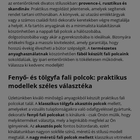
az enteriőröknek divatos stílusokban:
provence-i, rusztikus és
skandináv
. Praktikus megoldást jelentenek, amelyek segítenek
rendet tartani otthonában. A könyvek, az utazási emléktárgyak
vagy a számos családi fotó dekoratív keretekben végre megtalálja
a helyét. A fa tartós anyagának és a minimalista kialakításnak
köszönhetően a nappali fali polcok a hálószobába,
dolgozószobába vagy akár a gyerekszobába is ideálisak. Bizonyára
értékelni fogja a masszív kivitelezést, amely garantálja, hogy
hosszú évekig élvezheti a bútor szépségét. A
természetes
anyaghasználatnak
köszönhetően
fából készült fali polcaink
sokoldalúak, így ipari enteriőrökben is tökéletesen működnek.
Válassza ki kedvenc modelljét!
Fenyő- és tölgyfa fali polcok: praktikus
modellek széles választéka
Üzletünkben kiváló minőségű anyagokból készült praktikus fali
polcokat talál. A
klasszikus tölgyfa akasztós polcok
mellett,
amelyeket a vizuális tulajdonságaikra való odafigyeléssel gyártunk,
dekoratív
fenyő fali polcokat
is kínálunk - csak Önön múlik, hogy
melyikterméket választja, mely a leginkább megfelel az Ön
igényeinek. Az
akasztós polc
fontos bútordarab, ezért
kínálatunkban nagyon sokféle színű, méretű és stílusú modell
megtalál. A
nagy méretű fali polcok mellett
klasszikus vitrineket