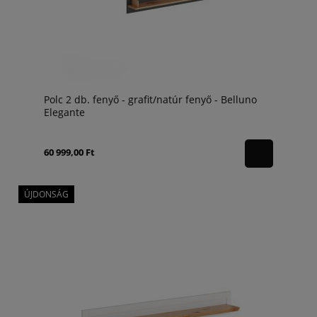
Polc 2 db. fenyő - grafit/natúr fenyő - Belluno
Elegante
60 999,00 Ft
ÚJDONSÁG