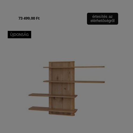
értesítés az
73 499,00 Ft
elérhetőségről
ÚJDONSÁG