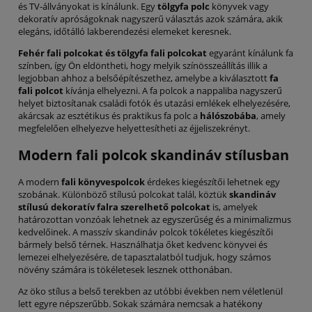
és TV-állványokat is kínálunk. Egy
tölgyfa polc
könyvek vagy
dekoratív apróságoknak nagyszerű választás azok számára, akik
elegáns, időtálló lakberendezési elemeket keresnek.
Fehér fali polcokat és tölgyfa fali polcokat
egyaránt kínálunk fa
színben, így Ön eldöntheti, hogy melyik színösszeállítás illik a
legjobban ahhoz a belsőépítészethez, amelybe a kiválasztott
fa
fali polcot
kívánja elhelyezni. A fa polcok a nappaliba nagyszerű
helyet biztosítanak családi fotók és utazási emlékek elhelyezésére,
akárcsak az esztétikus és praktikus fa polc a
hálószobába
, amely
megfelelően elhelyezve helyettesítheti az éjjeliszekrényt.
Modern fali polcok skandináv stílusban
A modern
fali könyvespolcok
érdekes kiegészítői lehetnek egy
szobának. Különböző stílusú polcokat talál, köztük
skandináv
stílusú dekoratív falra szerelhető polcokat
is, amelyek
határozottan vonzóak lehetnek az egyszerűség és a minimalizmus
kedvelőinek. A masszív skandináv polcok tökéletes kiegészítői
bármely belső térnek. Használhatja őket kedvenc könyvei és
lemezei elhelyezésére, de tapasztalatból tudjuk, hogy számos
növény számára is tökéletesek lesznek otthonában.
Az öko stílus a belső terekben az utóbbi években nem véletlenül
lett egyre népszerűbb. Sokak számára nemcsak a hatékony