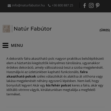
info@naturfabutor.hu
+36 800 887 25
(ÜRES)
A dekoratív falra akasztható polc nagyon praktikus belsőépítészeti
elem a háztartási kiegészítők kényelmes tárolására, ugyanakkor
érdekes dekoráció, amely változatossá teszi a szoba megjelenését.
Használja ki az üzletünkben kapható funkcionális,
falra
akasztható polcok
széles választékát és alakítsa át otthona vagy
lakása megjelenését néhány egyszerű lépésben. Nem kell, hogy
bonyolult legyen! Akár egy
kis fehér polcot
keres a falra, akár egy
időtálló vitrinre vágyik, kínálatunkban megtalálja a megfelelő
terméket.