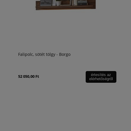
Falipolc, sötét tölgy - Borgo
értesítés az
52 050,00 Ft
elérhetőségről