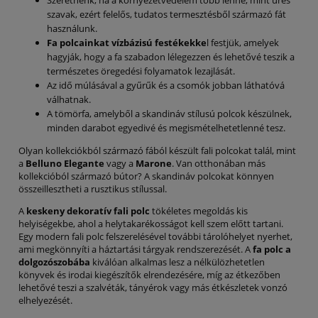
szavak, ezért felelős, tudatos termesztésből származó fát
használunk.
Fa polcainkat vízbázisú festékekke
l festjük, amelyek
hagyják, hogy a fa szabadon lélegezzen és lehetővé teszik a
természetes öregedési folyamatok lezajlását.
Az idő múlásával a gyűrűk és a csomók jobban láthatóvá
válhatnak.
A tömörfa, amelyből a skandináv stílusú polcok készülnek,
minden darabot egyedivé és megismételhetetlenné tesz.
Olyan kollekciókból származó fából készült fali polcokat talál, mint
a
Belluno Elegante
vagy a
Marone
. Van otthonában más
kollekcióból származó bútor? A skandináv polcokat könnyen
összeillesztheti a rusztikus stílussal.
A
keskeny dekoratív fali polc
tökéletes megoldás kis
helyiségekbe, ahol a helytakarékosságot kell szem előtt tartani.
Egy modern fali polc felszerelésével további tárolóhelyet nyerhet,
ami megkönnyíti a háztartási tárgyak rendszerezését. A
fa polc a
dolgozószobába
kiválóan alkalmas lesz a nélkülözhetetlen
könyvek és irodai kiegészítők elrendezésére, míg az étkezőben
lehetővé teszi a szalvéták, tányérok vagy más étkészletek vonzó
elhelyezését.