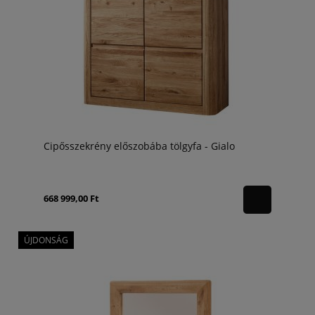
Cipősszekrény előszobába tölgyfa - Gialo
668 999,00 Ft
ÚJDONSÁG