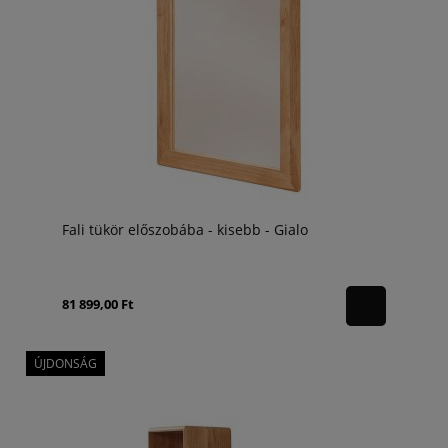
Fali tükör előszobába - kisebb - Gialo
81 899,00 Ft
ÚJDONSÁG