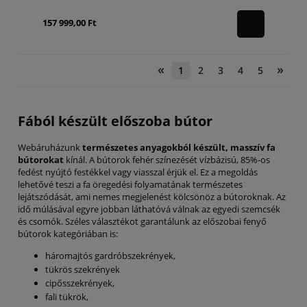
157 999,00 Ft
«
»
1
2
3
4
5
Fából készült előszoba bútor
Webáruházunk
természetes anyagokból készült, masszív fa
bútorokat
kínál. A bútorok fehér színezését vízbázisú, 85%-os
fedést nyújtó festékkel vagy viasszal érjük el. Ez a megoldás
lehetővé teszi a fa öregedési folyamatának természetes
lejátszódását, ami nemes megjelenést kölcsönöz a bútoroknak. Az
idő múlásával egyre jobban láthatóvá válnak az egyedi szemcsék
és csomók. Széles választékot garantálunk az előszobai fenyő
bútorok kategóriában is:
háromajtós gardróbszekrények,
tükrös szekrények
cipősszekrények,
fali tükrök,