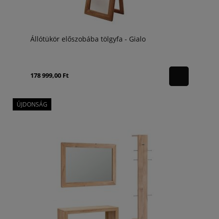
Állótükör előszobába tölgyfa - Gialo
178 999,00 Ft
ÚJDONSÁG