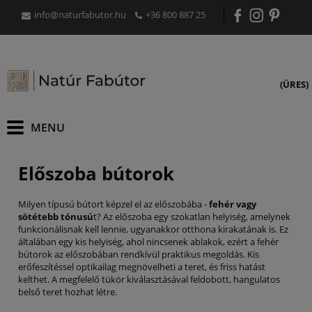
info@naturfabutor.hu
+36 800 887 25
(ÜRES)
Előszoba bútorok
Milyen típusú bútort képzel el az előszobába -
fehér vagy
sötétebb tónusú
t? Az előszoba egy szokatlan helyiség, amelynek
funkcionálisnak kell lennie, ugyanakkor otthona kirakatának is. Ez
általában egy kis helyiség, ahol nincsenek ablakok, ezért a fehér
bútorok az előszobában rendkívül praktikus megoldás. Kis
erőfeszítéssel optikailag megnövelheti a teret, és friss hatást
kelthet. A megfelelő tükör kiválasztásával feldobott, hangulatos
belső teret hozhat létre.