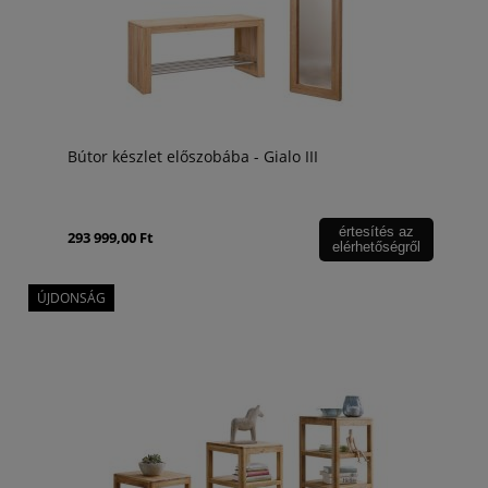
Bútor készlet előszobába - Gialo III
értesítés az
293 999,00 Ft
elérhetőségről
ÚJDONSÁG