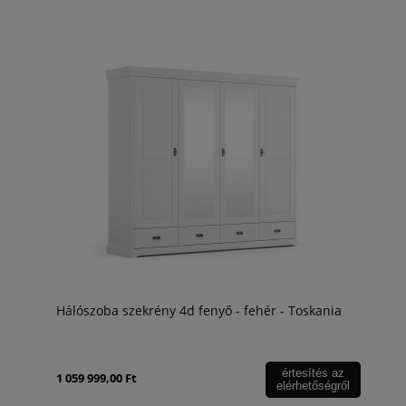
Hálószoba szekrény 4d fenyő - fehér - Toskania
értesítés az
1 059 999,00 Ft
elérhetőségről