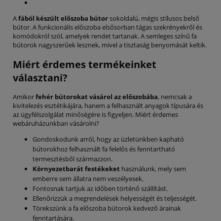
A
fából készült előszoba bútor
sokoldalú, mégis stílusos belső
bútor. A funkcionális előszoba elsősorban tágas szekrényekről és
komódokról szól, amelyek rendet tartanak. A semleges színű fa
bútorok nagyszerűek lesznek, mivel a tisztaság benyomását keltik.
Miért érdemes termékeinket
választani?
Amikor
fehér bútorokat vásárol az előszobába
, nemcsak a
kivitelezés esztétikájára, hanem a felhasznált anyagok típusára és
az ügyfélszolgálat minőségére is figyeljen. Miért érdemes
webáruházunkban vásárolni?
Gondoskodunk arról, hogy az üzletünkben kapható
bútorokhoz felhasznált fa felelős és fenntartható
termesztésből származzon.
Környezetbarát festékeket
használunk, mely sem
emberre sem állatra nem veszélyesek.
Fontosnak tartjuk az időben történő szállítást.
Ellenőrizzük a megrendelések helyességét és teljességét.
Törekszünk a fa előszoba bútorok kedvező árainak
fenntartására.