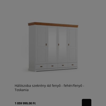
Hálószoba szekrény 4d fenyő - fehér/fenyő -
Toskania
1 059 999,00 Ft