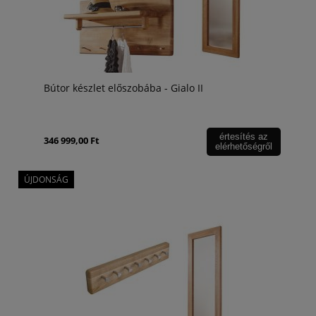
Bútor készlet előszobába - Gialo II
értesítés az
346 999,00 Ft
elérhetőségről
ÚJDONSÁG