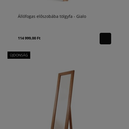
Állófogas előszobába tölgyfa - Gialo
114 999,00 Ft
ÚJDONSÁG