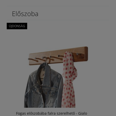
Előszoba
ÚJDONSÁG
Fogas előszobába falra szerelhető - Gialo