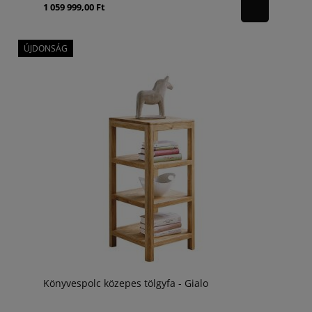
1 059 999,00 Ft
ÚJDONSÁG
Könyvespolc közepes tölgyfa - Gialo