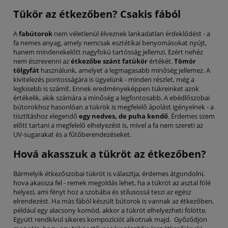
Tükör az étkezőben? Csakis fából
A
fabútorok
nem véletlenül élveznek lankadatlan érdeklődést - a
fa nemes anyag, amely nemcsak esztétikai benyomásokat nyújt,
hanem mindenekelőtt nagyfokú tartósság jellemzi. Ezért nehéz
nem észrevenni az
étkezőbe szánt fatükör
értékét.
Tömör
tölgyfát
használunk, amelyet a legmagasabb minőség jellemez. A
kivitelezés pontosságára is ügyelünk - minden részlet, még a
legkisebb is számít. Ennek eredményeképpen tükreinket azok
értékelik, akik számára a minőség a legfontosabb. A ebédlőszobai
bútorokhoz hasonlóan a tükrök is megfelelő ápolást igényelnek - a
tisztításhoz elegendő
egy nedves, de puha kendő
. Érdemes szem
előtt tartani a megfelelő elhelyezést is, mivel a fa nem szereti az
UV-sugarakat és a fűtőberendezéseket.
Hová akasszuk a tükröt az étkezőben?
Bármelyik étkezőszobai tükröt is választja, érdemes átgondolni,
hova akassza fel - remek megoldás lehet, ha a tükröt az asztal fölé
helyezi, ami fényt hoz a szobába és stílusossá teszi az egész
elrendezést. Ha más fából készült bútorok is vannak az étkezőben,
például egy alacsony komód, akkor a tükröt elhelyezheti fölötte.
Együtt rendkívül sikeres kompozíciót alkotnak majd. Győződjön