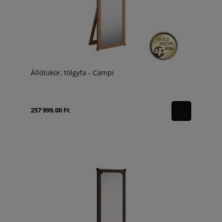
Állótükör, tölgyfa - Campi
257 999,00 Ft