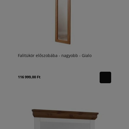
Falitükör előszobába - nagyobb - Gialo
116 999,00 Ft