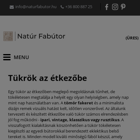
info@naturfabutor.hu
+36 800 887 25
(ÜRES)
Tükrök az étkezőbe
Egy tükör az étkezőben meglepő megoldásnak tűnhet, de
tökéletesen megtalálja a helyét egy olyan helyiségben, amely nap
mint nap használatban van. A
tömör fakeret
és a minimalista
dizájn remek vizuális hatást kelt, időtlen vonzerővel. Az általunk
tervezett és készített étkezőbe való tükör számos elrendezésben
jól fog működni -
ipari, vintage, klasszikus vagy rusztikus
. A
visszafogott kialakításnak köszönhetően a tükör tökéletesen
kiegészíti az egyedi bútorokkal berendezett eklektikus belső
tereket is. Minden modell kiváló minőségű fából készül, amely