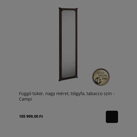
Függő tükör, nagy méret, tölgyfa, tabacco szín -
Campi
185 999,00 Ft