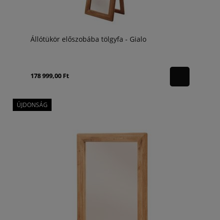
Állótükör előszobába tölgyfa - Gialo
178 999,00 Ft
ÚJDONSÁG