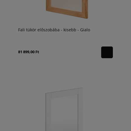
Fali tükör előszobába - kisebb - Gialo
81 899,00 Ft