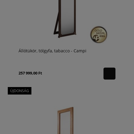
Állótükör, tölgyfa, tabacco - Campi
257 999,00 Ft
ÚJDONSÁG