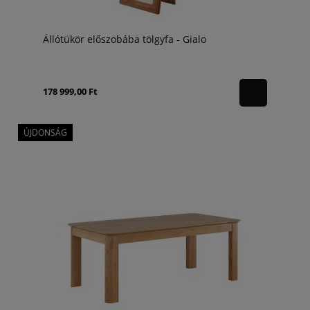
Állótükör előszobába tölgyfa - Gialo
178 999,00 Ft
ÚJDONSÁG