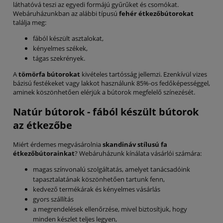
láthatóvá teszi az egyedi formájú gyűrűket és csomókat.
Webáruházunkban az alábbi típusú
fehér étkezőbútorokat
találja meg:
fából készült asztalokat,
kényelmes székek,
tágas szekrények.
A
tömörfa bútorokat
kivételes tartósság jellemzi. Ezenkívül vizes
bázisú festékeket vagy lakkot használunk 85%-os fedőképességgel,
aminek köszönhetően elérjük a bútorok megfelelő színezését.
Natúr bútorok - fából készült bútorok
az étkezőbe
Miért érdemes megvásárolnia
skandináv stílusú fa
étkezőbútorainkat
? Webáruházunk kínálata vásárlói számára:
magas színvonalú szolgáltatás, amelyet tanácsadóink
tapasztalatának köszönhetően tartunk fenn,
kedvező termékárak és kényelmes vásárlás
gyors szállítás
a megrendelések ellenőrzése, mivel biztosítjuk, hogy
minden készlet teljes legyen,