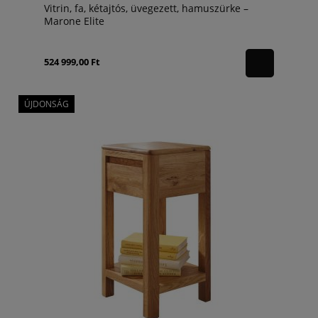
Vitrin, fa, kétajtós, üvegezett, hamuszürke –
Marone Elite
524 999,00 Ft
ÚJDONSÁG