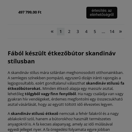
értesítés az
497 799,00 Ft
elérhetőségről
«
»
1
2
3
4
5
...
14
Fából készült étkezőbútor skandináv
stílusban
A skandináv stílus mára szilárdan meghonosodott otthonainkban.
A semleges színekben pompázó, egyszerű dizájn iránti rajongás a
legjogosultabb, ezért gondtalanul választhat
skandináv stílusú fa
étkezőbútorokat.
Minden étkező alapja egy masszív asztal,
lehetőleg
tölgyből vagy finn fenyőből
. Ha nagy családja van vagy
gyakran hív vendégeket, érdemes megfontolni egy összecsukható
asztal vásárlását, hogy az együtt töltött idő élvezetes legyen.
A
skandináv stílusú étkező
nemcsak a fehér falakról és a nagy
ablakokról szól, hanem a bútorokhoz használt természetes
anyagokról is. A fa kecses alapanyag, amely az idő múlásával
egyedi jelleget nyer. A fa öregedési folyamata egyre jobban