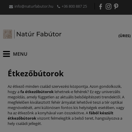
info@naturfabutor.hu
+36 800 887 25
(ÜRES)
Étkezőbútorok
Az étkező minden család szervezési központja. Azon gondolkozik,
hogy a
fa étkezőbútorok
lehetnek-e fehérek? Ez egy univerzális
megoldás, amely független az aktuális belsőépítészeti trendektől. A
megfelelően kiválasztott fehér árnyalat lehetővé teszi a tér optikai
megnövelését, ami különösen fontos kis helyiségek esetében, vagy
ha az étkezőnk a konyhával van összekötve. A
fából készült
étkezőbútorok
viszont felmelegítik a belső teret, hangsúlyozva a
hely családi jellegét.