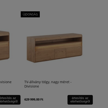
ÚJDONSÁG
ivisione
TV-állvány tölgy, nagy méret -
Divisione
értesítés az
értesítés az
629 999,00 Ft
lérhetőségről
elérhetőségről