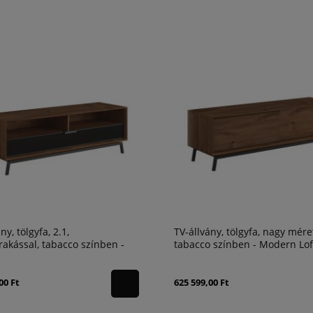
ny, tölgyfa, 2.1,
TV-állvány, tölgyfa, nagy mére
akással, tabacco színben -
tabacco színben - Modern Lof
 Loft
00 Ft
625 599,00 Ft