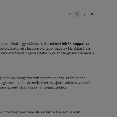
«
»
1
2
t használnak a gyártáshoz. Üzletünkben
fehér nappaliba
befolyásolja, mi a legbonyolultabb részletek kialakítására is
rendezettséget nagyra értékelők és az allergiások számára is
i életünk elengedhetetlen részét képezik, ezért Önhöz
 egy szezon után lecserélje őket. Az ajánlatunkban szereplő
ára is, ezért kizárólag jó minőségű, tudatos
i biztonságos és stabil alapot biztosít a készüléknek.