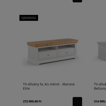
ÚJDONSÁG
TV-állvány fa, kis méret - Marone
TV-állv
Elite
Belluno
272 999,00 Ft
314 999,