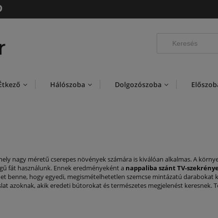
Étkező
Hálószoba
Dolgozószoba
Előszob
ely nagy méretű cserepes növények számára is kiválóan alkalmas. A környezet
égű fát használunk. Ennek eredményeként a
nappaliba szánt TV-szekrény
 lehet benne, hogy egyedi, megismételhetetlen szemcse mintázatú daraboka
aslat azoknak, akik eredeti bútorokat és természetes megjelenést keresnek. T