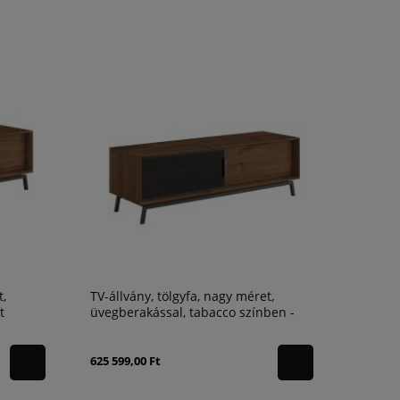
t,
TV-állvány, tölgyfa, nagy méret,
t
üvegberakással, tabacco színben -
Modern Loft
625 599,00 Ft