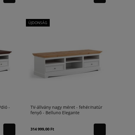
ÚJDONSÁG
dió -
TV-állvány nagy méret - fehér/natúr
fenyő - Belluno Elegante
314 999,00 Ft