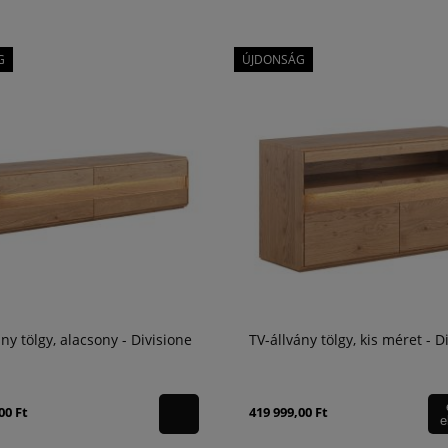
G
ÚJDONSÁG
ány tölgy, alacsony - Divisione
TV-állvány tölgy, kis méret - D
00 Ft
419 999,00 Ft
e