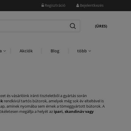
Regisztráció
Bejelentkezés
(ÜRES)
a
Akciók
Blog
több
 és vásárlóink iránti tiszteletből a gyártás során
ek
rendkívül tartós bútorok, amelyek még sok év elteltével is
t kap, aminek nyomába sem érnek a tömeggyártott bútorok. A
ökéletesen megállja a helyét az
ipari, skandináv vagy