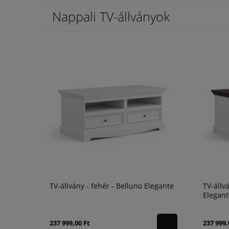
Nappali TV-állványok
TV-állvány - fehér - Belluno Elegante
TV-állv
Elegant
237 999,00 Ft
237 999,