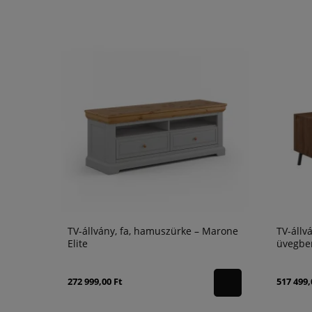
TV-állvány, fa, hamuszürke – Marone
TV-állvá
Elite
üvegber
Modern
272 999,00 Ft
517 499,