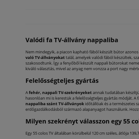
Valódi fa TV-állvány nappaliba
Nem mindegyik, a piacon kapható fából készült bútor azonos 
való TV-állványokat
talál, amelyek valódi fából készültek, sz
szakosodtunk. Így a fenyőből készült nappali bútorokat nemes
kiváló választás, mivel az anyag nem vonzza a port nagy mér
Felelősségteljes gyártás
A
fehér, nappali TV-szekrényeket
annak tudatában készítjü
hasonlóan mi is kerestük a felelősségteljes gyártás módját. A 
nappaliba szánt TV-állványok
időtállóak és a természetes s
erdőgazdálkodásból származó alapanyagot használunk. Hozza
Milyen szekrényt válasszon egy 55 co
Egy 55 colos TV általában körülbelül 120 cm széles, átlója 139,