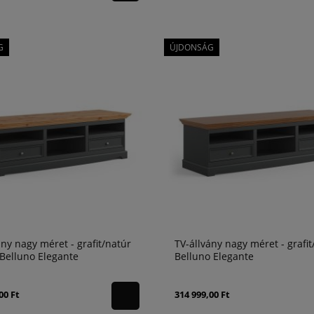
G
ÚJDONSÁG
ány nagy méret - grafit/natúr
TV-állvány nagy méret - grafit
 Belluno Elegante
Belluno Elegante
00 Ft
314 999,00 Ft