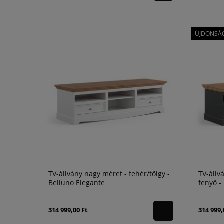
ÚJDONSÁ
TV-állvány nagy méret - fehér/tölgy -
TV-állv
Belluno Elegante
fenyő -
314 999,00 Ft
314 999,