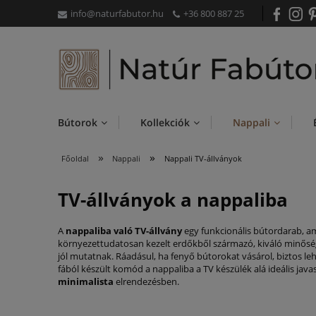
info@naturfabutor.hu
+36 800 887 25
Bútorok
Kollekciók
Nappali
»
»
Főoldal
Nappali
Nappali TV-állványok
TV-állványok a nappaliba
A
nappaliba való TV-állvány
egy funkcionális bútordarab, am
környezettudatosan kezelt erdőkből származó, kiváló minős
jól mutatnak. Ráadásul, ha fenyő bútorokat vásárol, biztos
fából készült komód a nappaliba a TV készülék alá ideális jav
minimalista
elrendezésben.