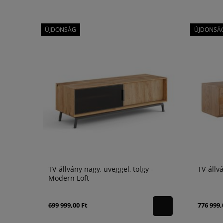
ÚJDONSÁG
ÚJDONSÁ
TV-állvány nagy, üveggel, tölgy -
TV-állv
Modern Loft
699 999,00 Ft
776 999,