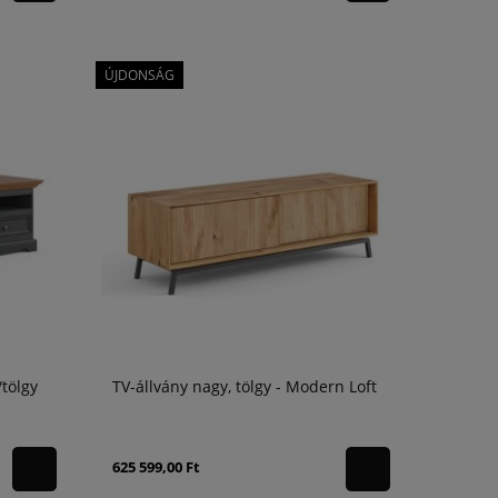
ÚJDONSÁG
/tölgy
TV-állvány nagy, tölgy - Modern Loft
625 599,00 Ft