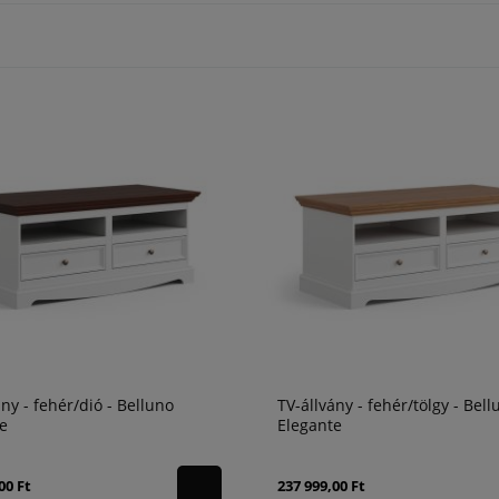
ány - fehér/dió - Belluno
TV-állvány - fehér/tölgy - Bell
e
Elegante
00 Ft
237 999,00 Ft