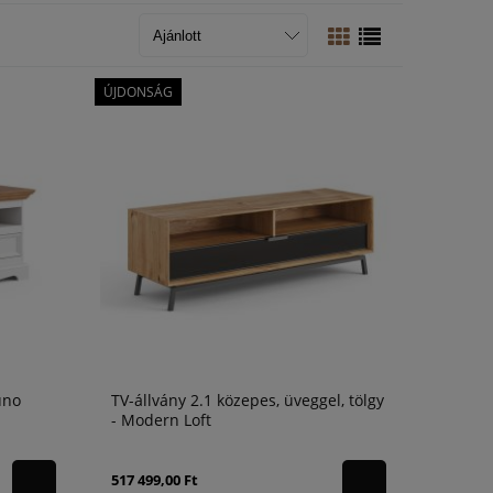
ÚJDONSÁG
uno
TV-állvány 2.1 közepes, üveggel, tölgy
- Modern Loft
517 499,00 Ft