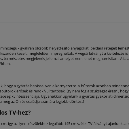
minőségű - gyakran olcsóbb helyettesítő anyagokat, például rétegelt lemez
akszerűen kezelt, megfelelően impregnáltak. A végső látványt a kivitelezés is 
, természetes megjelenés jellemzi, amelyet nem lehet meghamisítani. A fa a 
tékben.
k, hogy a gyártás hatással van a környezetre. A bútorok azonban mindennap
fabútorok erősek és rendkívül tartósak, így nem fogja szükségét érezni, hogy
zépség kvintesszenciája. Ugyanakkor ügyelünk a gyártás gyakorlati dimenziój
 meg az Ön és családja számára legjobb döntést!
los TV-hez?
7 cm, így az ilyen készülékhez legalább 145 cm széles TV-állványt ajánlunk, am