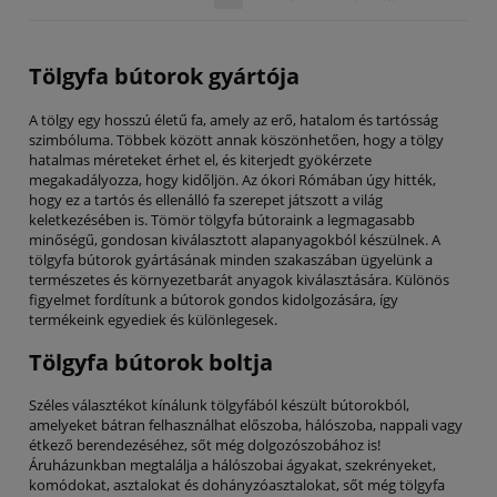
Tölgyfa bútorok gyártója
A tölgy egy hosszú életű fa, amely az erő, hatalom és tartósság
szimbóluma. Többek között annak köszönhetően, hogy a tölgy
hatalmas méreteket érhet el, és kiterjedt gyökérzete
megakadályozza, hogy kidőljön. Az ókori Rómában úgy hitték,
hogy ez a tartós és ellenálló fa szerepet játszott a világ
keletkezésében is. Tömör tölgyfa bútoraink a legmagasabb
minőségű, gondosan kiválasztott alapanyagokból készülnek. A
tölgyfa bútorok gyártásának minden szakaszában ügyelünk a
természetes és környezetbarát anyagok kiválasztására. Különös
figyelmet fordítunk a bútorok gondos kidolgozására, így
termékeink egyediek és különlegesek.
Tölgyfa bútorok boltja
Széles választékot kínálunk tölgyfából készült bútorokból,
amelyeket bátran felhasználhat előszoba, hálószoba, nappali vagy
étkező berendezéséhez, sőt még dolgozószobához is!
Áruházunkban megtalálja a hálószobai ágyakat, szekrényeket,
komódokat, asztalokat és dohányzóasztalokat, sőt még tölgyfa