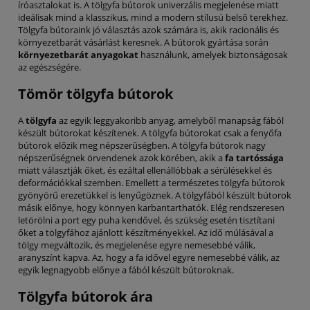
íróasztalokat is. A tölgyfa bútorok univerzális megjelenése miatt
ideálisak mind a klasszikus, mind a modern stílusú belső terekhez.
Tölgyfa bútoraink jó választás azok számára is, akik racionális és
környezetbarát vásárlást keresnek. A bútorok gyártása során
környezetbarát anyagokat
használunk, amelyek biztonságosak
az egészségére.
Tömör tölgyfa bútorok
A
tölgyfa
az egyik leggyakoribb anyag, amelyből manapság fából
készült bútorokat készítenek. A tölgyfa bútorokat csak a fenyőfa
bútorok előzik meg népszerűségben. A tölgyfa bútorok nagy
népszerűségnek örvendenek azok körében, akik a
fa tartóssága
miatt választják őket, és ezáltal ellenállóbbak a sérülésekkel és
deformációkkal szemben. Emellett a természetes tölgyfa bútorok
gyönyörű erezetükkel is lenyűgöznek. A tölgyfából készült bútorok
másik előnye, hogy könnyen karbantarthatók. Elég rendszeresen
letörölni a port egy puha kendővel, és szükség esetén tisztítani
őket a tölgyfához ajánlott készítményekkel. Az idő múlásával a
tölgy megváltozik, és megjelenése egyre nemesebbé válik,
aranyszínt kapva. Az, hogy a fa idővel egyre nemesebbé válik, az
egyik legnagyobb előnye a fából készült bútoroknak.
Tölgyfa bútorok ára