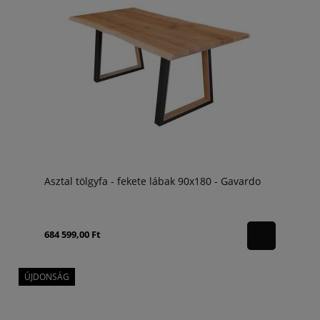
Asztal tölgyfa - fekete lábak 90x180 - Gavardo
684 599,00 Ft
ÚJDONSÁG