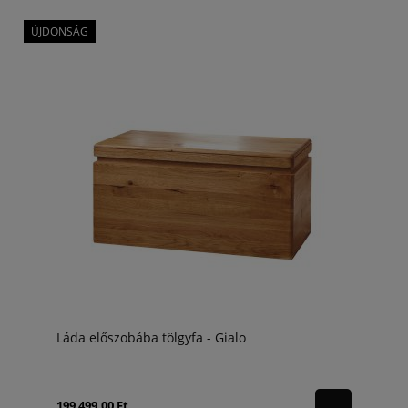
ÚJDONSÁG
Láda előszobába tölgyfa - Gialo
199 499,00 Ft