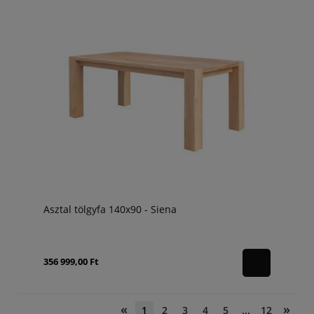
Asztal tölgyfa 140x90 - Siena
356 999,00 Ft
«
»
1
2
3
4
5
...
12