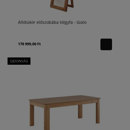
Állótükör előszobába tölgyfa - Gialo
178 999,00 Ft
ÚJDONSÁG