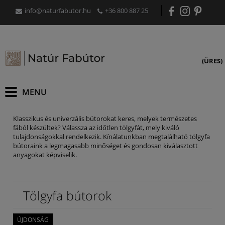
info@naturfabutor.hu
+36 800 887 25
(ÜRES)
Klasszikus és univerzális bútorokat keres, melyek természetes
fából készültek? Válassza az időtlen tölgyfát, mely kiváló
tulajdonságokkal rendelkezik. Kínálatunkban megtalálható tölgyfa
bútoraink a legmagasabb minőséget és gondosan kiválasztott
anyagokat képviselik.
Tölgyfa bútorok
ÚJDONSÁG