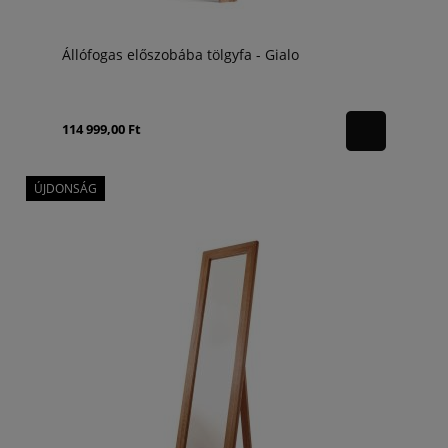
Állófogas előszobába tölgyfa - Gialo
114 999,00 Ft
ÚJDONSÁG