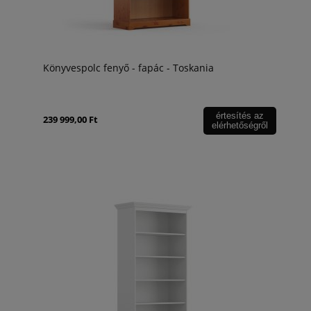
Könyvespolc fenyő - fapác - Toskania
értesítés az
239 999,00 Ft
elérhetőségről