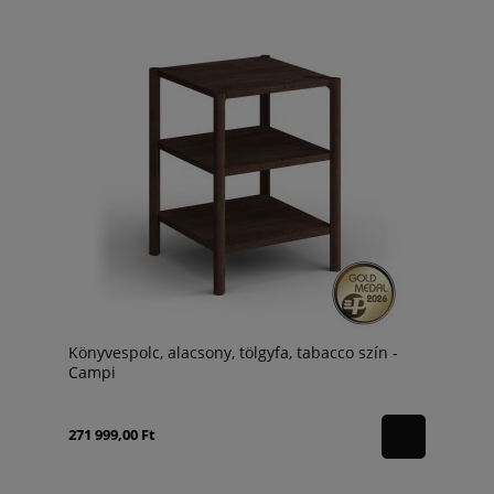
Könyvespolc, alacsony, tölgyfa, tabacco szín -
Campi
271 999,00 Ft