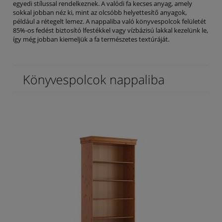
egyedi stílussal rendelkeznek. A valódi fa kecses anyag, amely
sokkal jobban néz ki, mint az olcsóbb helyettesítő anyagok,
például a rétegelt lemez. A nappaliba való könyvespolcok felületét
85%-os fedést biztosító lfestékkel vagy vízbázisú lakkal kezelünk le,
így még jobban kiemeljük a fa természetes textúráját.
Könyvespolcok nappaliba