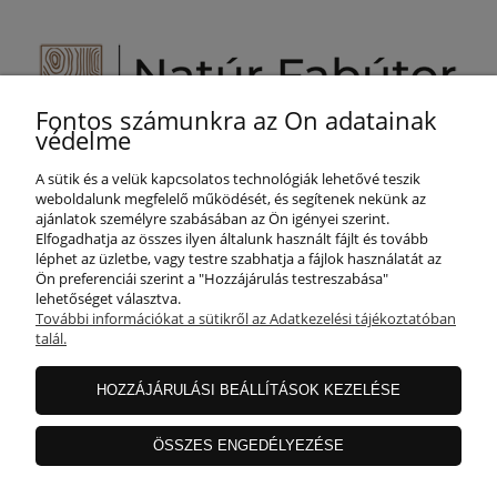
Fontos számunkra az Ön adatainak
Segítünk Önnek!
védelme
+36 800 887 25
A sütik és a velük kapcsolatos technológiák lehetővé teszik
info@naturfabutor.hu
weboldalunk megfelelő működését, és segítenek nekünk az
ajánlatok személyre szabásában az Ön igényei szerint.
SEGÍTSÉG
Elfogadhatja az összes ilyen általunk használt fájlt és tovább
léphet az üzletbe, vagy testre szabhatja a fájlok használatát az
Ön preferenciái szerint a "Hozzájárulás testreszabása"
lehetőséget választva.
FIÓKOM
További információkat a sütikről az Adatkezelési tájékoztatóban
talál.
INFORMÁCIÓ
HOZZÁJÁRULÁSI BEÁLLÍTÁSOK KEZELÉSE
ÖSSZES ENGEDÉLYEZÉSE
RÓLUNK