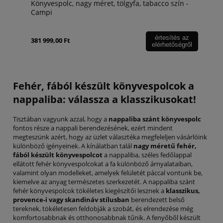
Könyvespolc, nagy méret, tölgyfa, tabacco szín -
Campi
értesítés az
381 999,00 Ft
elérhetőségről
Fehér, fából készült könyvespolcok a
nappaliba: válassza a klasszikusokat!
Tisztában vagyunk azzal, hogy a
nappaliba szánt könyvespolc
fontos része a nappali berendezésének, ezért mindent
megteszünk azért, hogy az üzlet választéka megfeleljen vásárlóink
különböző igényeinek. A kínálatban talál
nagy méretű fehér,
fából készült könyvespolcot
a nappaliba, széles fedőlappal
ellátott fehér könyvespolcokat a fa különböző árnyalataiban,
valamint olyan modelleket, amelyek felületét páccal vontunk be,
kiemelve az anyag természetes szerkezetét. A nappaliba szánt
fehér könyvespolcok tökéletes kiegészítői lesznek a
klasszikus,
provence-i vagy skandináv stílusban
berendezett belső
tereknek, tökéletesen feldobják a szobát, és elrendezése még
komfortosabbnak és otthonosabbnak tűnik. A fenyőből készült