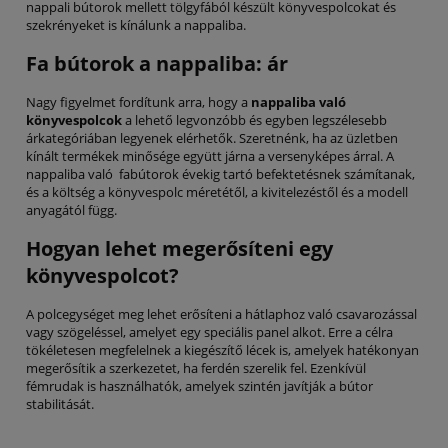
nappali bútorok mellett tölgyfából készült könyvespolcokat és
szekrényeket is kínálunk a nappaliba.
Fa bútorok a nappaliba: ár
Nagy figyelmet fordítunk arra, hogy a
nappaliba való
könyvespolcok
a lehető legvonzóbb és egyben legszélesebb
árkategóriában legyenek elérhetők. Szeretnénk, ha az üzletben
kínált termékek minősége együtt járna a versenyképes árral. A
nappaliba való fabútorok évekig tartó befektetésnek számítanak,
és a költség a könyvespolc méretétől, a kivitelezéstől és a modell
anyagától függ.
Hogyan lehet megerősíteni egy
könyvespolcot?
A polcegységet meg lehet erősíteni a hátlaphoz való csavarozással
vagy szögeléssel, amelyet egy speciális panel alkot. Erre a célra
tökéletesen megfelelnek a kiegészítő lécek is, amelyek hatékonyan
megerősítik a szerkezetet, ha ferdén szerelik fel. Ezenkívül
fémrudak is használhatók, amelyek szintén javítják a bútor
stabilitását.