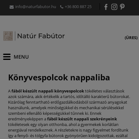
info@naturfabutor.hu
+36 800 887 25
(ÜRES)
Könyvespolcok nappaliba
A
fából készült nappali könyvespolcok
tökéletes választások
azok számára, akik értékelik a tartós, időtálló karakterű bútorokat.
Kizárólag fenntartható erdőgazdálkodásból származó anyagokat
használunk, amelyek minőségükkel és mechanikai sérülésekkel
szembeni ellenálló képességükkel tűnnek ki. Ennek
eredményeképpen a
fából készült nappali szekrényeink
tökéletesek egy olyan otthonba, ahol a gyermekek korlátlan
energiával rendelkeznek. A részletekre is nagy figyelmet fordítunk
így a fenyő- és tölgyfa bútorok gyönyörűen kidolgozottak, ezáltal