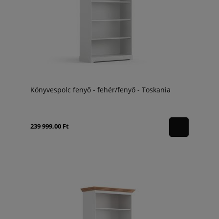
Könyvespolc fenyő - fehér/fenyő - Toskania
239 999,00 Ft