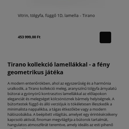
Vitrin, tölgyfa, függő 1D, lamella - Tirano
453 999,00 Ft
Tirano kollekció lamellákkal - a fény
geometrikus játéka
A modern enteriőrökben, ahol az egyszerűség és a harmónia
uralkodik, a Tirano kollekció meleg, aranyszínű tölgyfa árnyalatú
bútorai a gyönyörű kontrasztos lamellákkal az előlapokon
eleganciát és melegséget kölcsönöznek bármely helyiségnek. A
bútortestek függő és álló verziójuk is tökéletesen illeszkedik a
minimalista nappalikba, a tágas étkezőkbe vagy a modern
hálószobákba. A beépített világítás, amelyet egy érintésérzékeny
kapcsoló aktivál, finoman megvilágítja a bútorok tartalmát,
hangulatos atmoszférát teremtve, amely ideális az esti pihenő