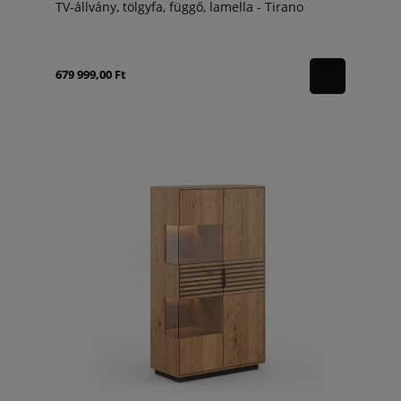
TV-állvány, tölgyfa, függő, lamella - Tirano
679 999,00 Ft