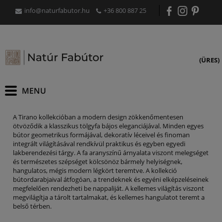
info@naturfabutor.hu
+36 800 887 25
(ÜRES)
A Tirano kollekcióban a modern design zökkenőmentesen
ötvöződik a klasszikus tölgyfa bájos eleganciájával. Minden egyes
bútor geometrikus formájával, dekoratív léceivel és finoman
integrált világításával rendkívül praktikus és egyben egyedi
lakberendezési tárgy. A fa aranyszínű árnyalata viszont melegséget
és természetes szépséget kölcsönöz bármely helyiségnek,
hangulatos, mégis modern légkört teremtve. A kollekció
bútordarabjaival átfogóan, a trendeknek és egyéni elképzeléseinek
megfelelően rendezheti be nappaliját. A kellemes világítás viszont
megvilágítja a tárolt tartalmakat, és kellemes hangulatot teremt a
belső térben.