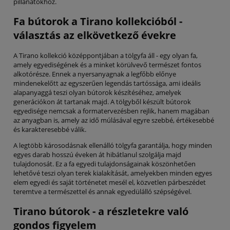
pillanatokhoz.
Fa bútorok a Tirano kollekcióból -
választás az elkövetkező évekre
A Tirano kollekció középpontjában a tölgyfa áll - egy olyan fa,
amely egyediségének és a minket körülvevő természet fontos
alkotórésze. Ennek a nyersanyagnak a legfőbb előnye
mindenekelőtt az egyszerűen legendás tartóssága, ami ideális
alapanyaggá teszi olyan bútorok készítéséhez, amelyek
generációkon át tartanak majd. A tölgyből készült bútorok
egyedisége nemcsak a formatervezésben rejlik, hanem magában
az anyagban is, amely az idő múlásával egyre szebbé, értékesebbé
és karakteresebbé válik.
A legtöbb károsodásnak ellenálló tölgyfa garantálja, hogy minden
egyes darab hosszú éveken át hibátlanul szolgálja majd
tulajdonosát. Ez a fa egyedi tulajdonságainak köszönhetően
lehetővé teszi olyan terek kialakítását, amelyekben minden egyes
elem egyedi és saját történetet mesél el, közvetlen párbeszédet
teremtve a természettel és annak egyedülálló szépségével.
Tirano bútorok - a részletekre való
gondos figyelem