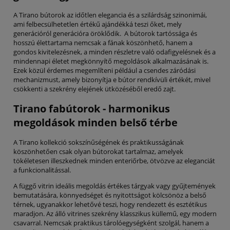
A Tirano bútorok az időtlen elegancia és a szilárdság szinonimái,
ami felbecsülhetetlen értékű ajándékká teszi őket, mely
generációról generációra öröklődik. A bútorok tartóssága és
hosszú élettartama nemcsak a fának köszönhető, hanem a
gondos kivitelezésnek, a minden részletre való odafigyelésnek és a
mindennapi életet megkönnyítő megoldások alkalmazásának is.
Ezek közül érdemes megemlíteni például a csendes záródási
mechanizmust, amely bizonyítja e bútor rendkívüli értékét, mivel
csökkenti a szekrény elejének ütközéséből eredő zajt.
Tirano fabútorok - harmonikus
megoldások minden belső térbe
A Tirano kollekció sokszínűségének és praktikusságának
köszönhetően csak olyan bútorokat tartalmaz, amelyek
tökéletesen illeszkednek minden enteriőrbe, ötvözve az eleganciát
a funkcionalitással.
A függő vitrin ideális megoldás értékes tárgyak vagy gyűjtemények
bemutatására, könnyedséget és nyitottságot kölcsönöz a belső
térnek, ugyanakkor lehetővé teszi, hogy rendezett és esztétikus
maradjon. Az álló vitrines szekrény klasszikus küllemű, egy modern
csavarral. Nemcsak praktikus tárolóegységként szolgál, hanem a