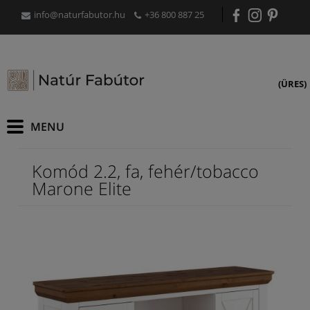
info@naturfabutor.hu
+36 800 887 25
(ÜRES)
Komód 2.2, fa, fehér/tobacco
Marone Elite