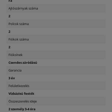
Fa
Ajtószárnyak száma
2
Polcok száma
2
Fiókok száma
2
Fióksínek
Csendes záródású
Garancia
3 év
Felületkezelés
Vízbázisú festék
Összeszerelés ideje
2 személy 3-4 óra