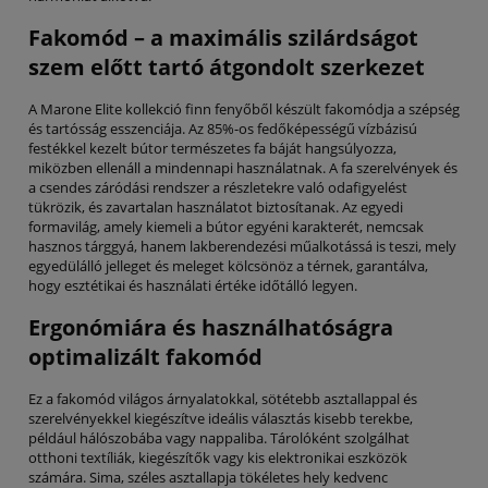
Fakomód – a maximális szilárdságot
szem előtt tartó átgondolt szerkezet
A Marone Elite kollekció finn fenyőből készült fakomódja a szépség
és tartósság esszenciája. Az 85%-os fedőképességű vízbázisú
festékkel kezelt bútor természetes fa báját hangsúlyozza,
miközben ellenáll a mindennapi használatnak. A fa szerelvények és
a csendes záródási rendszer a részletekre való odafigyelést
tükrözik, és zavartalan használatot biztosítanak. Az egyedi
formavilág, amely kiemeli a bútor egyéni karakterét, nemcsak
hasznos tárggyá, hanem lakberendezési műalkotássá is teszi, mely
egyedülálló jelleget és meleget kölcsönöz a térnek, garantálva,
hogy esztétikai és használati értéke időtálló legyen.
Ergonómiára és használhatóságra
optimalizált fakomód
Ez a fakomód világos árnyalatokkal, sötétebb asztallappal és
szerelvényekkel kiegészítve ideális választás kisebb terekbe,
például hálószobába vagy nappaliba. Tárolóként szolgálhat
otthoni textíliák, kiegészítők vagy kis elektronikai eszközök
számára. Sima, széles asztallapja tökéletes hely kedvenc