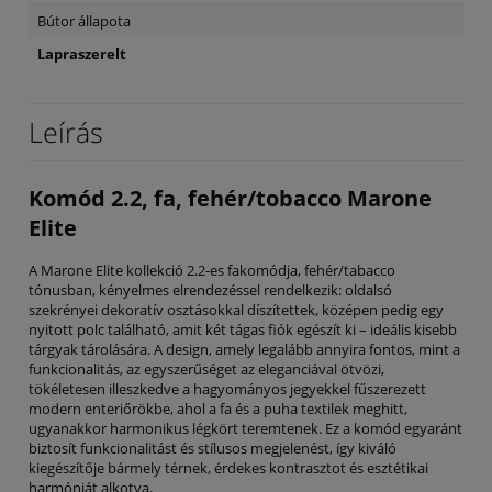
Bútor állapota
Lapraszerelt
Leírás
Komód 2.2, fa, fehér/tobacco Marone
Elite
A Marone Elite kollekció 2.2-es fakomódja, fehér/tabacco
tónusban, kényelmes elrendezéssel rendelkezik: oldalsó
szekrényei dekoratív osztásokkal díszítettek, középen pedig egy
nyitott polc található, amit két tágas fiók egészít ki – ideális kisebb
tárgyak tárolására. A design, amely legalább annyira fontos, mint a
funkcionalitás, az egyszerűséget az eleganciával ötvözi,
tökéletesen illeszkedve a hagyományos jegyekkel fűszerezett
modern enteriőrökbe, ahol a fa és a puha textilek meghitt,
ugyanakkor harmonikus légkört teremtenek. Ez a komód egyaránt
biztosít funkcionalitást és stílusos megjelenést, így kiváló
kiegészítője bármely térnek, érdekes kontrasztot és esztétikai
harmóniát alkotva.