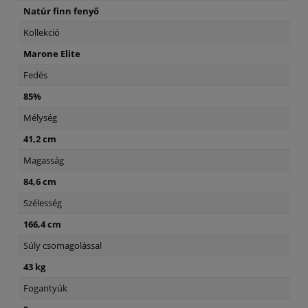
Natúr finn fenyő
Kollekció
Marone Elite
Fedés
85%
Mélység
41,2 cm
Magasság
84,6 cm
Szélesség
166,4 cm
Súly csomagolással
43 kg
Fogantyúk