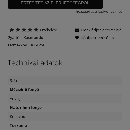
ÉRTESÍTÉS AZ ELÉRHETŐSÉGRŐL
hozzáadás a kedvencekhez
Értékelés:
Érdeklődjön a termékről
Gyártó:
Katmandu
ajánlja ismerősének
Termékkód:
PL2049
Technikai adatok
Szín
Mézszínű fenyő
Anyag
Natúr finn fenyő
Kollekció
Toskania