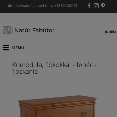
info@naturfabutor.hu
+36 800 887 25
(ÜRES)
Komód, fa, fiókokkal - fehér -
Toskania