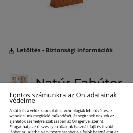
Letöltés -
Biztonsági információk
Fontos számunkra az Ön adatainak
Segítünk Önnek!
védelme
+36 800 887 25
A sütik és a velük kapcsolatos technológiák lehetővé teszik
info@naturfabutor.hu
weboldalunk megfelelő működését, és segítenek nekünk az
ajánlatok személyre szabásában az Ön igényei szerint.
SEGÍTSÉG
Elfogadhatja az összes ilyen általunk használt fájlt és tovább
léphet az üzletbe, vagy testre szabhatja a fájlok használatát az