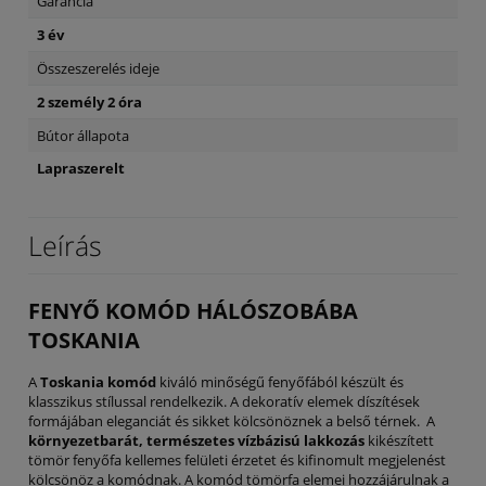
Garancia
3 év
Összeszerelés ideje
2 személy 2 óra
Bútor állapota
Lapraszerelt
Leírás
FENYŐ KOMÓD HÁLÓSZOBÁBA
TOSKANIA
A
Toskania komód
kiváló minőségű fenyőfából készült és
klasszikus stílussal rendelkezik. A dekoratív elemek díszítések
formájában eleganciát és sikket kölcsönöznek a belső térnek. A
környezetbarát, természetes vízbázisú lakkozás
kikészített
tömör fenyőfa kellemes felületi érzetet és kifinomult megjelenést
kölcsönöz a komódnak. A komód tömörfa elemei hozzájárulnak a