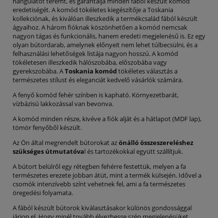
hangulatot teremt, és garantálja minden fából készült komód
eredetiségét. A komód tökéletes kiegészítője a Toskania
kollekciónak, és kiválóan illeszkedik a termékcsalád fából készült
ágyaihoz. A három fióknak köszönhetően a komód nemcsak
nagyon tágas és funkcionális, hanem eredeti megjelenésű is. Ez egy
olyan bútordarab, amelynek előnyeit nem lehet túlbecsülni, és a
felhasználási lehetőségek listája nagyon hosszú. A komód
tökéletesen illeszkedik hálószobába, előszobába vagy
gyerekszobába. A
Toskania komód
tökéletes választás a
természetes stílust és eleganciát kedvelő vásárlók számára.
A fenyő komód fehér színben is kapható. Környezetbarát,
vízbázisú lakkozással van bevonva.
A komód minden része, kivéve a fiók alját és a hátlapot (MDF lap),
tömör fenyőből készült.
Az Ön által megrendelt bútorokat az
önálló összeszereléshez
szükséges útmutatóva
l és tartozékokkal együtt szállítjuk.
A bútort belülről egy rétegben fehérre festettük, melyen a fa
természetes erezete jobban átüt, mint a termék külsején. Idővel a
csomók intenzívebb színt vehetnek fel, ami a fa természetes
öregedési folyamata.
A fából készült bútorok kiválasztásakor különös gondossággal
járjon el. Hogy minél tovább élvezhesse szép megjelenésüket,