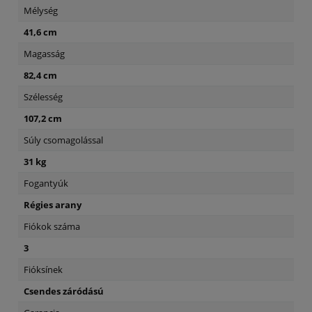
Mélység
41,6 cm
Magasság
82,4 cm
Szélesség
107,2 cm
Súly csomagolással
31 kg
Fogantyúk
Régies arany
Fiókok száma
3
Fióksínek
Csendes záródású