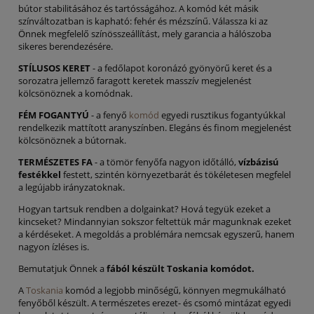
bútor stabilitásához és tartósságához. A komód két másik
színváltozatban is kapható: fehér és mézszínű. Válassza ki az
Önnek megfelelő színösszeállítást, mely garancia a hálószoba
sikeres berendezésére.
STÍLUSOS KERET
- a fedőlapot koronázó gyönyörű keret és a
sorozatra jellemző faragott keretek masszív megjelenést
kölcsönöznek a komódnak.
FÉM FOGANTYÚ
- a fenyő
komód
egyedi rusztikus fogantyúkkal
rendelkezik mattított aranyszínben. Elegáns és finom megjelenést
kölcsönöznek a bútornak.
TERMÉSZETES FA
- a tömör fenyőfa nagyon időtálló,
vízbázisú
festékkel
festett, szintén környezetbarát és tökéletesen megfelel
a legújabb irányzatoknak.
Hogyan tartsuk rendben a dolgainkat? Hová tegyük ezeket a
kincseket? Mindannyian sokszor feltettük már magunknak ezeket
a kérdéseket. A megoldás a problémára nemcsak egyszerű, hanem
nagyon ízléses is.
Bemutatjuk Önnek a
fából készült Toskania komódot.
A
Toskania
komód a legjobb minőségű, könnyen megmukálható
fenyőből készült. A természetes erezet- és csomó mintázat egyedi