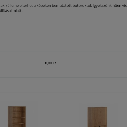
k külleme eltérhet a képeken bemutatott bútoroktól. Igyekszünk hűen vissza
lításai miatt.
etleges fizetési
0,00 Ft