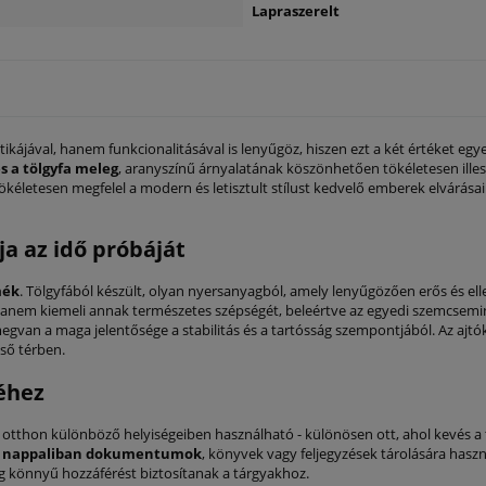
Lapraszerelt
kájával, hanem funkcionalitásával is lenyűgöz, hiszen ezt a két értéket egy
s a tölgyfa meleg
, aranyszínű árnyalatának köszönhetően tökéletesen ill
kéletesen megfelel a modern és letisztult stílust kedvelő emberek elvárása
ja az idő próbáját
mék
. Tölgyfából készült, olyan nyersanyagból, amely lenyűgözően erős és e
t, hanem kiemeli annak természetes szépségét, beleértve az egyedi szemcsemin
van a maga jelentősége a stabilitás és a tartósság szempontjából. Az ajtók
ső térben.
éhez
otthon különböző helyiségeiben használható - különösen ott, ahol kevés a 
 nappaliban dokumentumok
, könyvek vagy feljegyzések tárolására has
ig könnyű hozzáférést biztosítanak a tárgyakhoz.