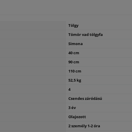
Tölgy
Tömör vad tölgyfa
Simona
40 cm
90 cm
110 cm
52,5 kg
4
Csendes záródású
3 év
Olajozott
2 személy 1-2 óra