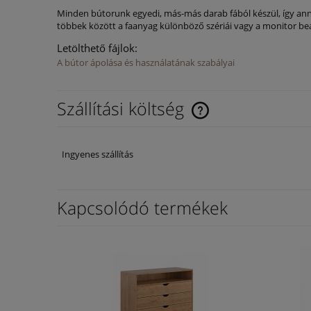
Minden bútorunk egyedi, más-más darab fából készül, így anna
többek között a faanyag különböző szériái vagy a monitor beál
Letölthető fájlok:
A bútor ápolása és használatának szabályai
Szállítási költség
Az ár nem tartalmazza az es
Ingyenes szállítás
költségeket
Kapcsolódó termékek