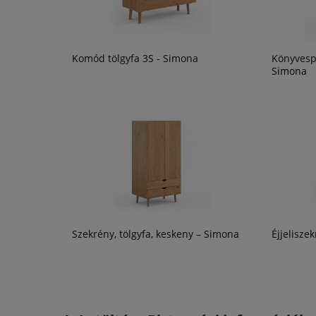
Komód tölgyfa 3S - Simona
Könyvespo
Simona
Szekrény, tölgyfa, keskeny – Simona
Éjjelisze