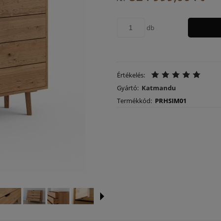
költségeket
db
Értékelés:
Gyártó:
Katmandu
Termékkód:
PRHSIM01