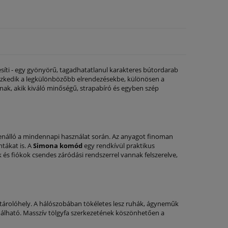
esíti - egy gyönyörű, tagadhatatlanul karakteres bútordarab
eszkedik a legkülönbözőbb elrendezésekbe, különösen a
inak, akik kiváló minőségű, strapabíró és egyben szép
llenálló a mindennapi használat során. Az anyagot finoman
tákat is. A
Simona komód
egy rendkívül praktikus
 és fiókok csendes záródási rendszerrel vannak felszerelve,
tárolóhely. A hálószobában tökéletes lesz ruhák, ágyneműk
ználható. Masszív tölgyfa szerkezetének köszönhetően a