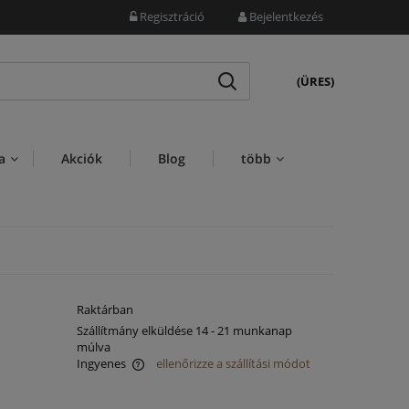
Regisztráció
Bejelentkezés
(ÜRES)
a
Akciók
Blog
több
Raktárban
Szállítmány elküldése 14 - 21 munkanap
múlva
Ingyenes
ellenőrizze a szállítási módot
za az esetleges fizetési