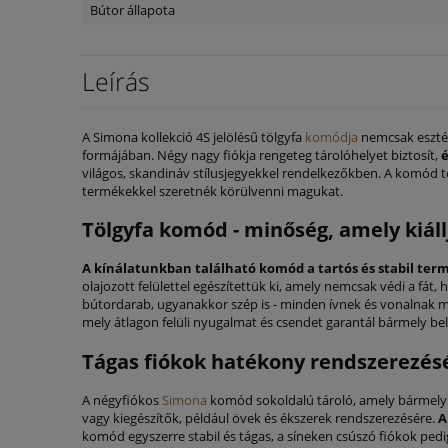
Bútor állapota
Leírás
A Simona kollekció 4S jelölésű tölgyfa
komódja
nemcsak esztéti
formájában. Négy nagy fiókja rengeteg tárolóhelyet biztosít,
é
világos, skandináv stílusjegyekkel rendelkezőkben. A komód tö
termékekkel szeretnék körülvenni magukat.
Tölgyfa komód - minőség, amely kiáll
A kínálatunkban található komód a tartós és stabil ter
olajozott felülettel egészítettük ki, amely nemcsak védi a fá
bútordarab, ugyanakkor szép is - minden ívnek és vonalnak meg
mely átlagon felüli nyugalmat és csendet garantál bármely bel
Tágas fiókok hatékony rendszerezés
A négyfiókos
Simona
komód sokoldalú tároló, amely bármely 
vagy kiegészítők, például övek és ékszerek rendszerezésére.
A
komód egyszerre stabil és tágas, a síneken csúszó fiókok ped