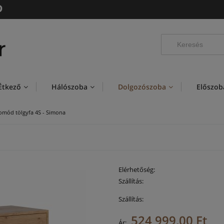
Étkező
Hálószoba
Dolgozószoba
Előszob
omód tölgyfa 4S - Simona
Elérhetőség:
Szállítás:
Szállítás:
524 999,00 Ft
Az ár nem tartalmaz
Ár: