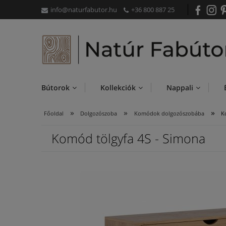
info@naturfabutor.hu
+36 800 887 25
Bútorok
Kollekciók
Nappali
»
»
»
Főoldal
Dolgozószoba
Komódok dolgozószobába
K
Komód tölgyfa 4S - Simona