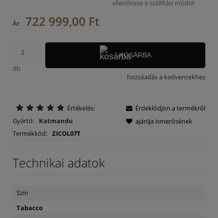
ellenőrizze a szállítási módot
Az ár nem tartalmazza az esetleges fizetési költségeket
722 999,00 Ft
Ár:
KOSÁRBA
db
hozzáadás a kedvencekhez
Értékelés:
Érdeklődjön a termékről
Gyártó:
Katmandu
ajánlja ismerősének
Termékkód:
ZICOL07T
Technikai adatok
Szín
Tabacco