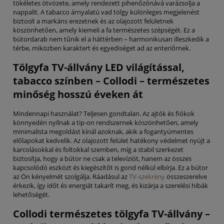
tökéletes ötvözete, amely rendezett pihenőzónává varázsolja a
nappalit. A tabacco árnyalatú vad tölgy különleges megjelenést
biztosít a markáns erezetnek és az olajozott felületnek
köszönhetően, amely kiemeli a fa természetes szépségét. Ez a
bútordarab nem tűnik el a háttérben – harmonikusan illeszkedik a
térbe, miközben karaktert és egyediséget ad az enteriőrnek.
Tölgyfa TV-állvány LED világítással,
tabacco színben – Collodi – természetes
minőség hosszú éveken át
Mindennapi használat? Teljesen gondtalan. Az ajtók és fiókok
könnyedén nyílnak a tip-on rendszernek köszönhetően, amely
minimalista megoldást kínál azoknak, akik a fogantyúmentes
előlapokat kedvelik. Az olajozott felület hatékony védelmet nyújt a
karcolásokkal és foltokkal szemben, míg a stabil szerkezet
biztosítja, hogy a bútor ne csak a televíziót, hanem az összes
kapcsolódó eszközt és kiegészítőt is gond nélkül elbírja. Ez a bútor
az Ön kényelmét szolgálja. Ráadásul az
TV-szekrény
összeszerelve
érkezik, így időt és energiát takarít meg, és kizárja a szerelési hibák
lehetőségét.
Collodi természetes tölgyfa TV-állvány –