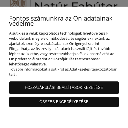
Fontos számunkra az Ön adatainak
Segítünk Önnek!
védelme
+36 800 887 25
A sütik és a velük kapcsolatos technológiák lehetővé teszik
info@naturfabutor.hu
weboldalunk megfelelő működését, és segítenek nekünk az
ajánlatok személyre szabásában az Ön igényei szerint.
SEGÍTSÉG
Elfogadhatja az összes ilyen általunk használt fájlt és tovább
léphet az üzletbe, vagy testre szabhatja a fájlok használatát az
Ön preferenciái szerint a "Hozzájárulás testreszabása"
lehetőséget választva.
FIÓKOM
További információkat a sütikről az Adatkezelési tájékoztatóban
talál.
INFORMÁCIÓ
HOZZÁJÁRULÁSI BEÁLLÍTÁSOK KEZELÉSE
ÖSSZES ENGEDÉLYEZÉSE
RÓLUNK
mutasd a teljes oldalt