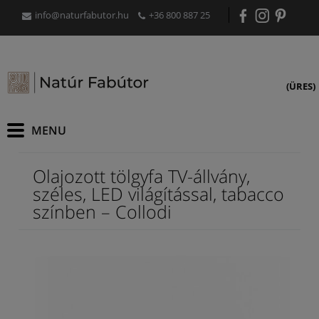
info@naturfabutor.hu
+36 800 887 25
(ÜRES)
Olajozott tölgyfa TV-állvány,
széles, LED világítással, tabacco
színben – Collodi