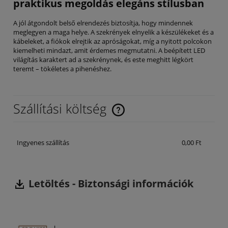
praktikus megoldás elegáns stílusban
A jól átgondolt belső elrendezés biztosítja, hogy mindennek
meglegyen a maga helye. A szekrények elnyelik a készülékeket és a
kábeleket, a fiókok elrejtik az apróságokat, míg a nyitott polcokon
kiemelheti mindazt, amit érdemes megmutatni. A beépített LED
világítás karaktert ad a szekrénynek, és este meghitt légkört
teremt – tökéletes a pihenéshez.
Szállítási költség
Az ár nem tartalmazza az esetleges fizetési költségeket
Ingyenes szállítás
0,00 Ft
Letöltés -
Biztonsági információk