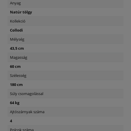
Anyag
Natúr tölgy
Kollekció
Collodi
Mélység
43,5 cm
Magasság
60 cm
Szélesség
180 cm
Súly csomagolással
64 kg
Ajtószárnyak száma
4
Polcok száma