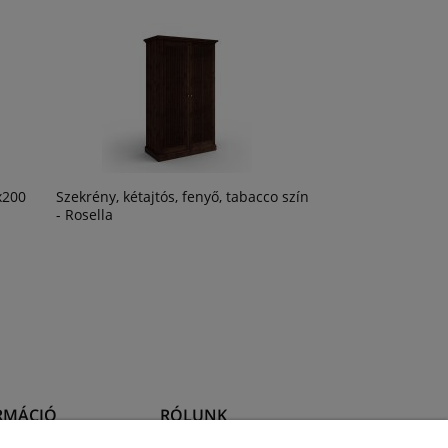
x200
Szekrény, kétajtós, fenyő, tabacco szín
- Rosella
RMÁCIÓ
RÓLUNK