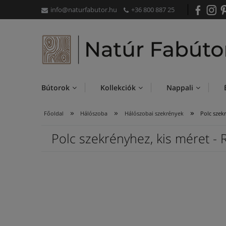
info@naturfabutor.hu
+36 800 887 25
Bútorok
Kollekciók
Nappali
»
»
»
Főoldal
Hálószoba
Hálószobai szekrények
Polc szekr
Polc szekrényhez, kis méret - 