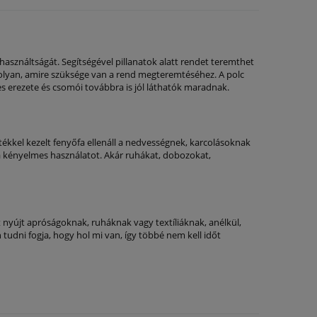
használtságát. Segítségével pillanatok alatt rendet teremthet
olyan, amire szüksége van a rend megteremtéséhez. A polc
es erezete és csomói továbbra is jól láthatók maradnak.
ékkel kezelt fenyőfa ellenáll a nedvességnek, karcolásoknak
ák a kényelmes használatot. Akár ruhákat, dobozokat,
t nyújt apróságoknak, ruháknak vagy textíliáknak, anélkül,
tudni fogja, hogy hol mi van, így többé nem kell időt