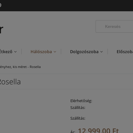
Étkező
Hálószoba
Dolgozószoba
Előszob
ényhez, kis méret - Rosella
Rosella
Elérhetőség:
Szállítás:
Szállítás:
12 999,00 Ft
Az ár nem tartalmaz
Ár: