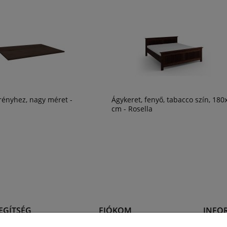
rényhez, nagy méret -
Ágykeret, fenyő, tabacco szín, 180
cm - Rosella
EGÍTSÉG
FIÓKOM
INFO