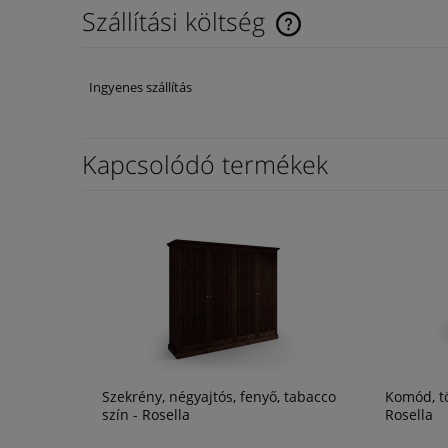
Szállítási költség
Az ár nem tartalmazza az es
Ingyenes szállítás
költségeket
Kapcsolódó termékek
Szekrény, négyajtós, fenyő, tabacco
Komód, tö
szín - Rosella
Rosella