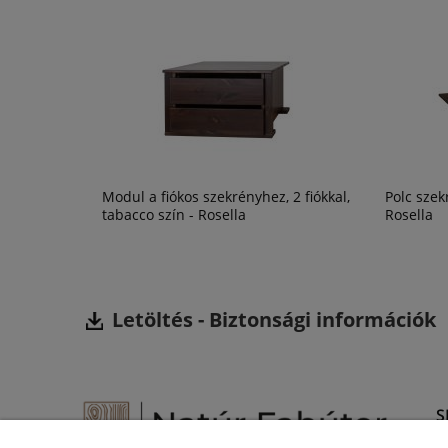
Modul a fiókos szekrényhez, 2 fiókkal,
Polc szek
tabacco szín - Rosella
Rosella
Letöltés -
Biztonsági információk
S