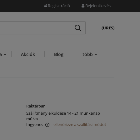
Regisztráció
Bejelentkezés
(ÜRES)
a
Akciók
Blog
több
Raktárban
Szállítmány elküldése 14 - 21 munkanap
múlva
Ingyenes
ellenőrizze a szállítási módot
za az esetleges fizetési