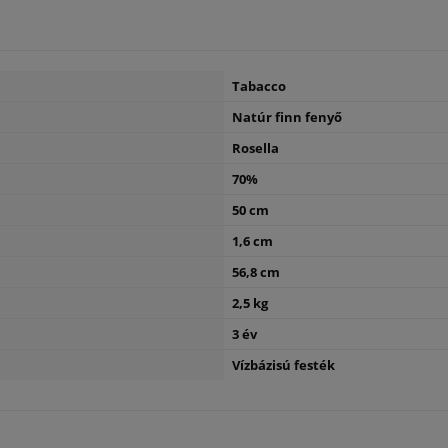
Tabacco
Natúr finn fenyő
Rosella
70%
50 cm
1,6 cm
56,8 cm
2,5 kg
3 év
Vízbázisú festék