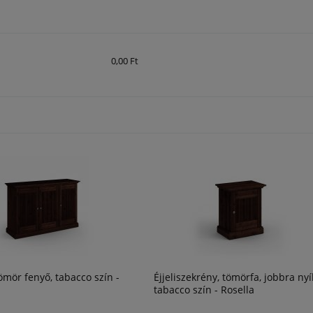
etleges fizetési
0,00 Ft
mör fenyő, tabacco szín -
Éjjeliszekrény, tömörfa, jobbra nyí
tabacco szín - Rosella