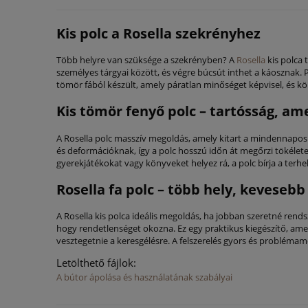
Kis polc a Rosella szekrényhez
Több helyre van szüksége a szekrényben? A
Rosella
kis polca 
személyes tárgyai között, és végre búcsút inthet a káosznak. Pr
tömör fából készült, amely páratlan minőséget képvisel, és kö
Kis tömör fenyő polc – tartósság, a
A Rosella polc masszív megoldás, amely kitart a mindennapos 
és deformációknak, így a polc hosszú időn át megőrzi tökéletes
gyerekjátékokat vagy könyveket helyez rá, a polc bírja a terh
Rosella fa polc – több hely, keveseb
A Rosella kis polca ideális megoldás, ha jobban szeretné rends
hogy rendetlenséget okozna. Ez egy praktikus kiegészítő, amel
vesztegetnie a keresgélésre. A felszerelés gyors és problémame
Letölthető fájlok:
A bútor ápolása és használatának szabályai