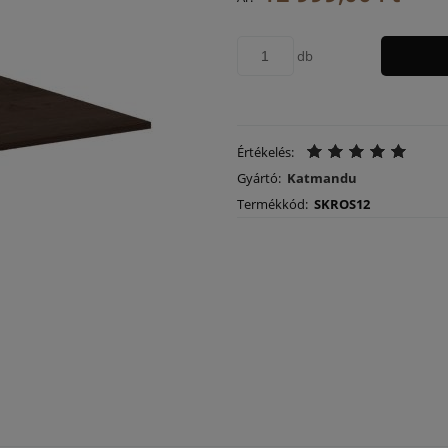
költségeket
db
Értékelés:
Gyártó:
Katmandu
Termékkód:
SKROS12