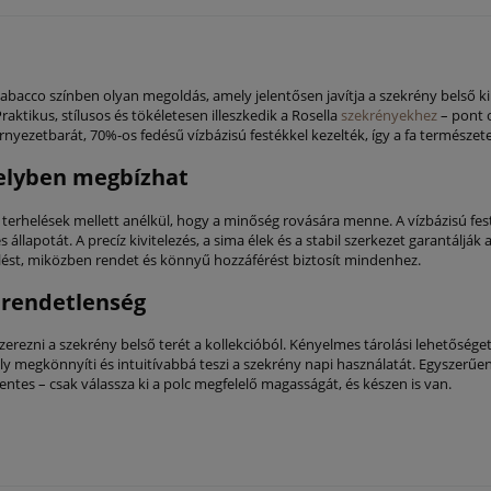
tabacco színben olyan megoldás, amely jelentősen javítja a szekrény belső ki
aktikus, stílusos és tökéletesen illeszkedik a Rosella
szekrényekhez
– pont 
rnyezetbarát, 70%-os fedésű vízbázisú festékkel kezelték, így a fa természet
melyben megbízhat
terhelések mellett anélkül, hogy a minőség rovására menne. A vízbázisú fest
 állapotát. A precíz kivitelezés, a sima élek és a stabil szerkezet garantálj
elést, miközben rendet és könnyű hozzáférést biztosít mindenhez.
b rendetlenség
zerezni a szekrény belső terét a kollekcióból. Kényelmes tárolási lehetősége
y megkönnyíti és intuitívabbá teszi a szekrény napi használatát. Egyszerűen 
ntes – csak válassza ki a polc megfelelő magasságát, és készen is van.