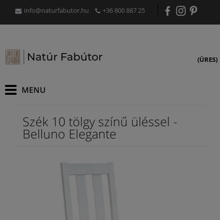
info@naturfabutor.hu
+36 800 887 25
(ÜRES)
Szék 10 tölgy színű üléssel -
Belluno Elegante