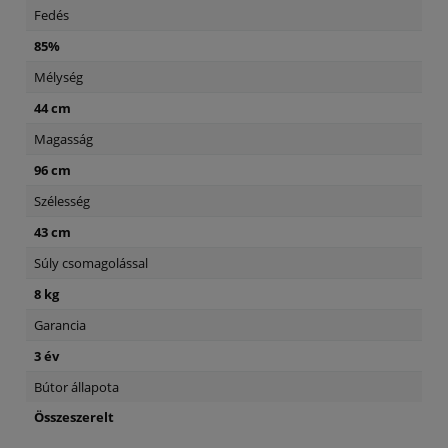
Fedés
85%
Mélység
44 cm
Magasság
96 cm
Szélesség
43 cm
Súly csomagolással
8 kg
Garancia
3 év
Bútor állapota
Összeszerelt