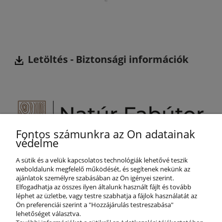
Letöltés -
Biztonsági információk
Fontos számunkra az Ön adatainak
Segítünk Önnek!
védelme
+36 800 887 25
A sütik és a velük kapcsolatos technológiák lehetővé teszik
info@naturfabutor.hu
weboldalunk megfelelő működését, és segítenek nekünk az
ajánlatok személyre szabásában az Ön igényei szerint.
SEGÍTSÉG
Elfogadhatja az összes ilyen általunk használt fájlt és tovább
léphet az üzletbe, vagy testre szabhatja a fájlok használatát az
Ön preferenciái szerint a "Hozzájárulás testreszabása"
lehetőséget választva.
FIÓKOM