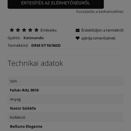
ÉRTESÍTÉS AZ ELÉRHETŐSÉGRŐL
hozzáadás a kedvencekhez
Értékelés:
Érdeklődjön a termékről
Gyártó:
Katmandu
ajánlja ismerősének
Termékkód:
DRM KT10/36SD
Technikai adatok
Szín
Fehér-RAL 9010
Anyag
Natúr bükkfa
Kollekció
Belluno Elegante