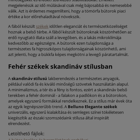
megjelenésük az idő múlásával csak még bájosabbá és nemesebbé
válik. Azt is érdemes megemlíteni, hogy a tömörfa bútorok piaci
értéke a kor előrehaladtával növekszik.
A fából készült
székek
időtlen eleganciát és természetközeliséget
hoznak a belső térbe. A fából készült bútoroknak köszönhetően az
erdő nyugtató illata száll a levegőben, és a lakás mikroklímája
kedvezőbb az egészségre. A bútorok ezen tulajdonsága a
természetes fa higroszkópos tulajdonságainak köszönhető, ami
azt jelenti, hogy a bükkfa képes megkötni a levegő páratartalmát.
Fehér székek skandináv stílusban
A
skandináv stílusú
lakberendezés a természetes anyagok,
például valódi fa és kiváló minőségű szövetek használatán alapul.
A minimalizmus, a tér és a fény is fontos, ezért a skandináv belső
terekben a fehér dominál - a falakon a padlókon és a bútorokon,
amelyek egyszerű formákkal rendelkeznek. Ez a stílus már évek óta
az egyik legnépszerűbb trend. A
Belluno Elegante székek
univerzális, egyszerű kialakítása és semleges színei tökéletesen
kiegészítik az északi szomszédaink stílusa által inspirált
elrendezést.
Letölthető fájlok: