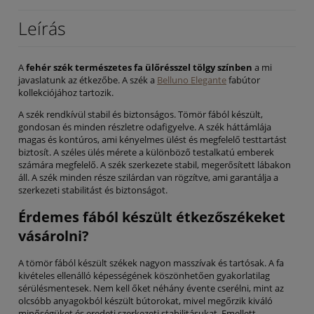
Leírás
A
fehér szék természetes fa ülőrésszel tölgy színben
a mi
javaslatunk az étkezőbe. A szék a
Belluno Elegante
fabútor
kollekciójához tartozik.
A szék rendkívül stabil és biztonságos. Tömör fából készült,
gondosan és minden részletre odafigyelve. A szék háttámlája
magas és kontúros, ami kényelmes ülést és megfelelő testtartást
biztosít. A széles ülés mérete a különböző testalkatú emberek
számára megfelelő. A szék szerkezete stabil, megerősített lábakon
áll. A szék minden része szilárdan van rögzítve, ami garantálja a
szerkezeti stabilitást és biztonságot.
Érdemes fából készült étkezőszékeket
vásárolni?
A tömör fából készült székek nagyon masszívak és tartósak. A fa
kivételes ellenálló képességének köszönhetően gyakorlatilag
sérülésmentesek. Nem kell őket néhány évente cserélni, mint az
olcsóbb anyagokból készült bútorokat, mivel megőrzik kiváló
minőségüket és eredeti szerkezeti stabilitásukat. Emellett