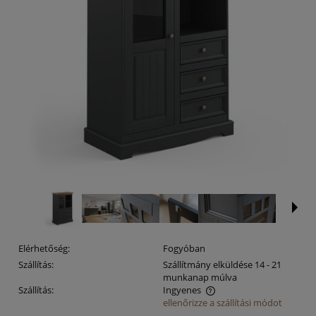
Elérhetőség:
Fogyóban
Szállítás:
Szállítmány elküldése 14 - 21
munkanap múlva
Szállítás:
Ingyenes
ellenőrizze a szállítási módot
Az ár nem tartalmazza az esetleges fizetési költségeket