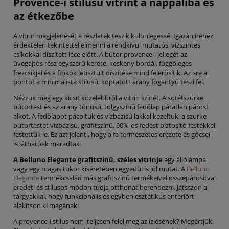
Provence-i stílusú vitrint a nappaliba és
az étkezőbe
A vitrin megjelenését a részletek teszik különlegessé. Igazán nehéz
érdektelen tekintettel elmenni a rendkívül mutatós, vízszintes
csíkokkal díszített léce előtt. A bútor provence-i jellegét az
üvegajtós rész egyszerű kerete, keskeny bordái, függőleges
frezcsíkjai és a fiókok letisztult díszítése mind felerősítik. Az i-re a
pontot a minimalista stílusú, koptatott arany fogantyú teszi fel.
Nézzük meg egy kicsit közelebbről a vitrin színét. A sötétszürke
bútortest és az arany tónusú, tölgyszínű fedőlap páratlan párost
alkot. A fedőlapot pácoltuk és vízbázisú lakkal kezeltük, a szürke
bútortestet vízbázisú, grafitszínű, 90%-os fedést biztosító festékkel
festettük le. Ez azt jelenti, hogy a fa természetes erezete és göcsei
is láthatóak maradtak.
A Belluno Elegante grafitszínű, széles vitrinje
egy állólámpa
vagy egy magas tükör kíséretében egyedül is jól mutat. A
Belluno
Elegante
termékcsalád más grafitszínű termékeivel összepárosítva
eredeti és stílusos módon tudja otthonát berendezni. Játsszon a
tárgyakkal, hogy funkcionális és egyben esztétikus enteriőrt
alakítson ki magának!
A provence-i stílus nem teljesen felel meg az ízlésének? Megértjük.