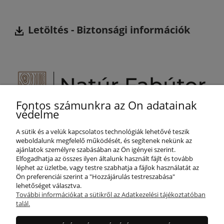
Letöltés -
Biztonsági információk
Fontos számunkra az Ön adatainak
Segítünk Önnek!
védelme
+36 800 887 25
A sütik és a velük kapcsolatos technológiák lehetővé teszik
info@naturfabutor.hu
weboldalunk megfelelő működését, és segítenek nekünk az
ajánlatok személyre szabásában az Ön igényei szerint.
SEGÍTSÉG
Elfogadhatja az összes ilyen általunk használt fájlt és tovább
léphet az üzletbe, vagy testre szabhatja a fájlok használatát az
Ön preferenciái szerint a "Hozzájárulás testreszabása"
lehetőséget választva.
FIÓKOM
További információkat a sütikről az Adatkezelési tájékoztatóban
talál.
INFORMÁCIÓ