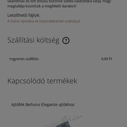
Skandináv és loft stílusú bútorok széles választéka várja, hogy
megtalálja közöttük a megfelelő darabot!
Letölthető fájlok:
A bútor ápolása és használatának szabályai
Szállítási költség
Az ár nem tartalmazza az esetleges fizetési költségeket
Ingyenes szállítás
0,00 Ft
Kapcsolódó termékek
Ajtófék Belluno Elegante ajtókhoz