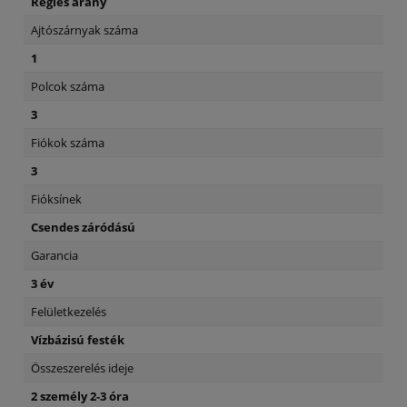
Régies arany
Ajtószárnyak száma
1
Polcok száma
3
Fiókok száma
3
Fióksínek
Csendes záródású
Garancia
3 év
Felületkezelés
Vízbázisú festék
Összeszerelés ideje
2 személy 2-3 óra