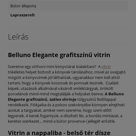
Bútor állapota
Lapraszerelt
Leírás
Belluno Elegante grafitszínű vitrin
Szeretne egy otthoni mini könyvtárat kialakítani? A
vitrin
tökéletes helyet biztosít a könyvek tárolásához, mivel az üvegajtó
mögött a könyvcímek jól láthatóak, ugyanakkor nem kell attól
tartani, hogy a könyvek koszosak és porosak lesznek. Családi
képek, utazások alkalmával vásárolt emléktárgyak, örökölt
porcelánok mind-mind megtalálják a helyüket benne.
A Belluno
Elegante grafitszínű, széles vitrinje
tölgyszínű fedőlappal
rendelkezik. Fiókjaiba és a polcos szekrényébe könnyen elrejtheti
azokat a tárgyakat, amiket nem szeretne, hogy szem előtt
legyenek. A kerek fogantyúk, a díszített léc, a bordás mintázat, a
keretes szerkezet… mind a bútor provence-i jellegét erősítik.
Vitrin a nappaliba - belső tér dísze