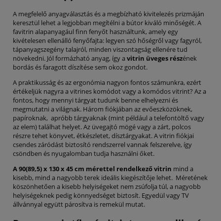
A megfelelő anyagválasztás és a megbízható kivitelezés prizmáján
keresztül lehet a legjobban megítélni a bútor kiváló minőségét. A
favitrin alapanyagául finn fenyőt használtunk, amely egy
kivételesen ellenálló fenyőfajta: legyen szó hőségről vagy fagyról,
tápanyagszegény talajról, minden viszontagság ellenére tud
növekedni. Jól formázható anyag, így a
vitrin üveges rész
ének
bordás és faragott díszítése sem okoz gondot.
A praktikusság és az ergonómia nagyon fontos számunkra, ezért
értékeljük nagyra a vitrines komódot vagy a komódos vitrint? Az a
fontos, hogy mennyi tárgyat tudunk benne elhelyezni és
megmutatni a világnak. Három fiókjában az evőeszközöknek,
papíroknak, apróbb tárgyaknak (mint például a telefontöltő vagy
az elem) találhat helyet. Az üvegajtó mögé vagy a zárt, polcos
részre tehet könyvet, étkészletet, dísztárgyakat. A vitrin fiókjai
csendes záródást biztosító rendszerrel vannak felszerelve, így
csöndben és nyugalomban tudja használni őket.
A 90(89,5) x 130 x 45 cm mérettel rendelkező vitrin
mind a
kisebb, mind a nagyobb terek ideális kiegészítője lehet. Méretének
köszönhetően a kisebb helyiségeket nem zsúfolja túl, a nagyobb
helyiségeknek pedig könnyedséget biztosít. Egyedül vagy TV
állvánnyal együtt párosítva is remekül mutat.