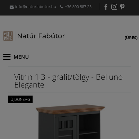
info@naturfabutor.hu
+36 800 887 25
(ÜRES)
Vitrin 1.3 - grafit/tölgy - Belluno
Elegante
ÚJDONSÁG