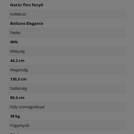
Natúr finn fenyő
Kollekció
Belluno Elegante
Fedés
90%
Mélység
44,2 cm
Magasság
130,3 cm
Szélesség
89,4 cm
Súly csomagolással
38 kg
Fogantyúk