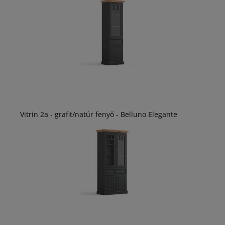
Vitrin 2a - grafit/natúr fenyő - Belluno Elegante