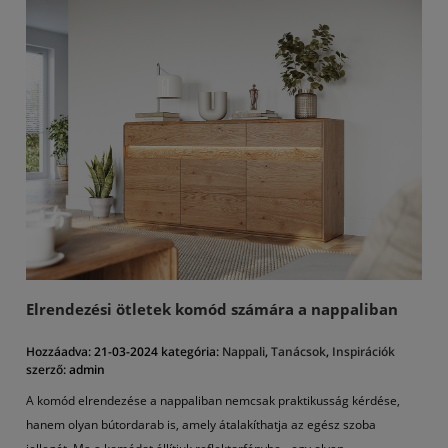
e biztonságosan a komódon.
Elrendezési ötletek komód számára a nappaliban
Hozzáadva:
21-03-2024
kategória:
Nappali
,
Tanácsok
,
Inspirációk
szerző:
admin
A komód elrendezése a nappaliban nemcsak praktikusság kérdése,
hanem olyan bútordarab is, amely átalakíthatja az egész szoba