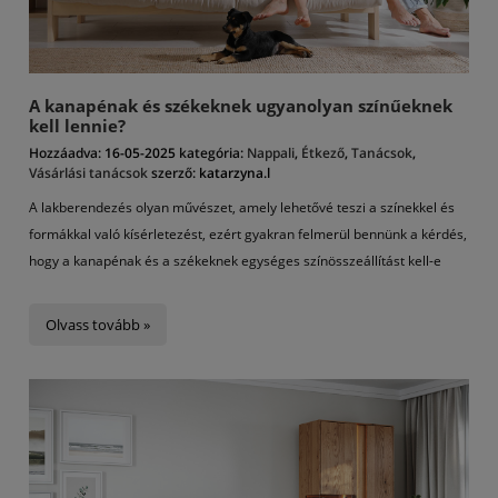
A kanapénak és székeknek ugyanolyan színűeknek
kell lennie?
Hozzáadva:
16-05-2025
kategória:
Nappali
,
Étkező
,
Tanácsok
,
Vásárlási tanácsok
szerző:
katarzyna.l
A lakberendezés olyan művészet, amely lehetővé teszi a színekkel és
formákkal való kísérletezést, ezért gyakran felmerül bennünk a kérdés,
hogy a kanapénak és a székeknek egységes színösszeállítást kell-e
alkotniuk. Vajon ez jó megoldás? Érdemes így dönteni? A válasz
kiderítéséhez merüljön el a design világában, és fedezze fel, hogyan
Olvass tovább »
működhetnek együtt a különböző árnyalatok és stílusok, hogy
harmonikus egészet alkossanak anélkül, hogy mindent egy árnyalathoz
kellene igazítani. Azt is megtudhatja, hogy a székeknek a kanapé
színével megegyező színűnek kell-e lenniük, vagy lehetnek-e teljesen
különbözőek.