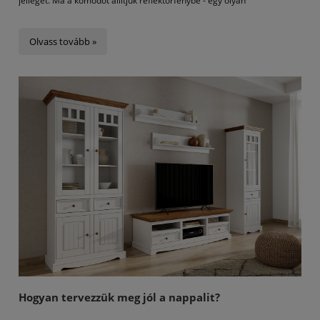
jellegét. Ma a komódot állítjuk reflektorfénybe - egy olyan
bútordarabot, amely gyakran háttérbe szorul grandiózusabb
szomszédai, például a kanapé vagy a könyvespolc mellett, pedig
Olvass tovább »
ugyanolyan sokat tud nyújtani. Útmutatónkban megmutatjuk, hogyan
válassza ki a tökéletes komódot, amely kiegészíti a nappali stílusát, és
hogyan rendezze be felületét úgy, hogy ne csak szép, de praktikus is
legyen.
Hogyan tervezzük meg jól a nappalit?