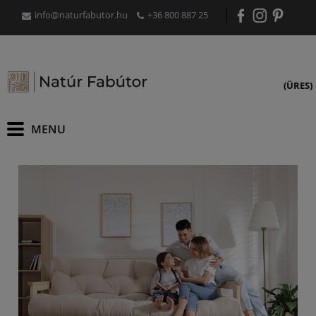
info@naturfabutor.hu
+36 800 887 25
(ÜRES)