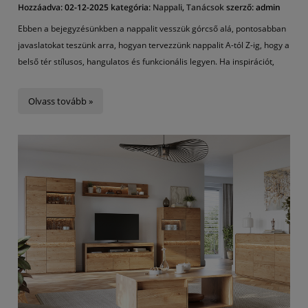
Hozzáadva:
02-12-2025
kategória:
Nappali
,
Tanácsok
szerző:
admin
Ebben a bejegyzésünkben a nappalit vesszük górcső alá, pontosabban
javaslatokat teszünk arra, hogyan tervezzünk nappalit A-tól Z-ig, hogy a
belső tér stílusos, hangulatos és funkcionális legyen. Ha inspirációt,
érdekes tippeket és tanácsokat keres ebben a témában, akkor jó
helyen jár. Elmondjuk, mire érdemes először odafigyelni, amikor
Olvass tovább »
nappaliját dekorálja és mit kell szem előtt tartani. Ez a legfontosabb
helyiség a házban, ezért nem szabad kihagyni egyetlen részletet sem.