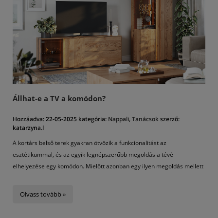
Állhat-e a TV a komódon?
Hozzáadva:
22-05-2025
kategória:
Nappali
,
Tanácsok
szerző:
katarzyna.l
A kortárs belső terek gyakran ötvözik a funkcionalitást az
esztétikummal, és az egyik legnépszerűbb megoldás a tévé
elhelyezése egy komódon. Mielőtt azonban egy ilyen megoldás mellett
döntenénk, érdemes néhány fontos szempontot figyelembe venni.
Ismerje meg az elektronika ilyen módon történő elhelyezésének
Olvass tovább »
előnyeit és lehetséges kihívásait a biztonság és az ideális látási
körülmények biztosítása érdekében. Tudja meg azt is, hogy a TV állhat-